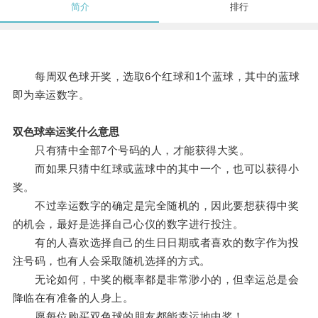
简介
排行
每周双色球开奖，选取6个红球和1个蓝球，其中的蓝球
即为幸运数字。
双色球幸运奖什么意思
只有猜中全部7个号码的人，才能获得大奖。
而如果只猜中红球或蓝球中的其中一个，也可以获得小
奖。
不过幸运数字的确定是完全随机的，因此要想获得中奖
的机会，最好是选择自己心仪的数字进行投注。
有的人喜欢选择自己的生日日期或者喜欢的数字作为投
注号码，也有人会采取随机选择的方式。
无论如何，中奖的概率都是非常渺小的，但幸运总是会
降临在有准备的人身上。
愿每位购买双色球的朋友都能幸运地中奖！。