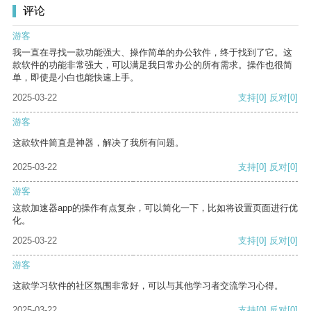
评论
游客
我一直在寻找一款功能强大、操作简单的办公软件，终于找到了它。这
款软件的功能非常强大，可以满足我日常办公的所有需求。操作也很简
单，即使是小白也能快速上手。
2025-03-22
支持
[0]
反对
[0]
游客
这款软件简直是神器，解决了我所有问题。
2025-03-22
支持
[0]
反对
[0]
游客
这款加速器app的操作有点复杂，可以简化一下，比如将设置页面进行优
化。
2025-03-22
支持
[0]
反对
[0]
游客
这款学习软件的社区氛围非常好，可以与其他学习者交流学习心得。
2025-03-22
支持
[0]
反对
[0]