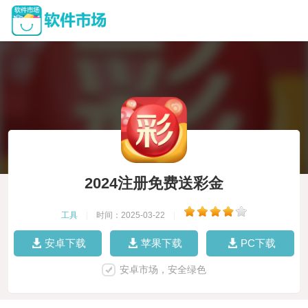
2024注册免费送彩金
工具
|
时间：2025-03-22
|
安卓下载
苹果下载
PC下载
安卓市场，安全绿色