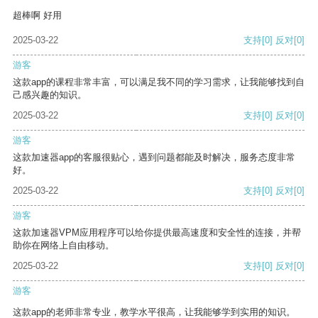
超棒啊 好用
2025-03-22
支持
[0]
反对
[0]
游客
这款app的课程非常丰富，可以满足我不同的学习需求，让我能够找到自
己感兴趣的知识。
2025-03-22
支持
[0]
反对
[0]
游客
这款加速器app的客服很贴心，遇到问题都能及时解决，服务态度非常
好。
2025-03-22
支持
[0]
反对
[0]
游客
这款加速器VPM应用程序可以给你提供最高速度和安全性的连接，并帮
助你在网络上自由移动。
2025-03-22
支持
[0]
反对
[0]
游客
这款app的老师非常专业，教学水平很高，让我能够学到实用的知识。