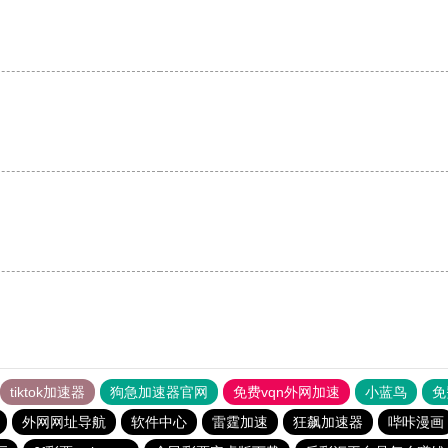
tiktok加速器
狗急加速器官网
免费vqn外网加速
小蓝鸟
免
外网网址导航
软件中心
雷霆加速
狂飙加速器
哔咔漫画