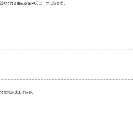
器app的价格应该在50元以下才比较合理。
。
更轻松地完成工作任务。