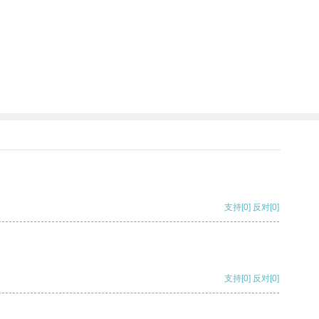
支持
[0]
反对
[0]
支持
[0]
反对
[0]