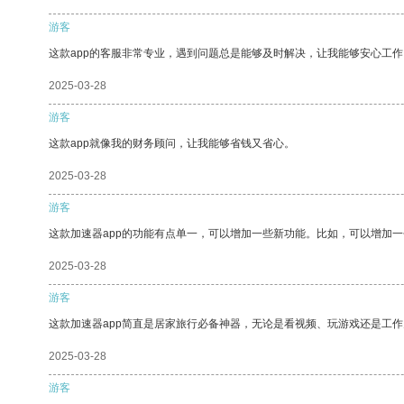
游客
这款app的客服非常专业，遇到问题总是能够及时解决，让我能够安心工作
2025-03-28
游客
这款app就像我的财务顾问，让我能够省钱又省心。
2025-03-28
游客
这款加速器app的功能有点单一，可以增加一些新功能。比如，可以增加
2025-03-28
游客
这款加速器app简直是居家旅行必备神器，无论是看视频、玩游戏还是工
2025-03-28
游客