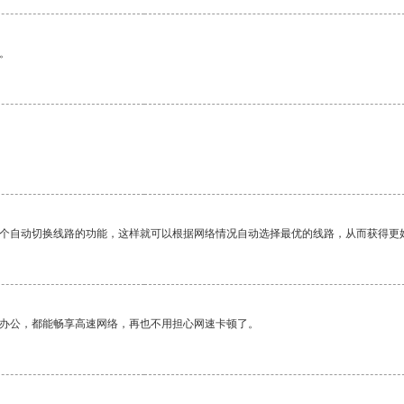
。
一个自动切换线路的功能，这样就可以根据网络情况自动选择最优的线路，从而获得更
作办公，都能畅享高速网络，再也不用担心网速卡顿了。