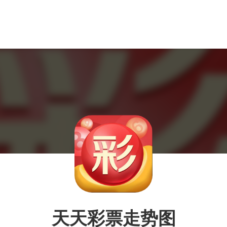
天天彩票走势图