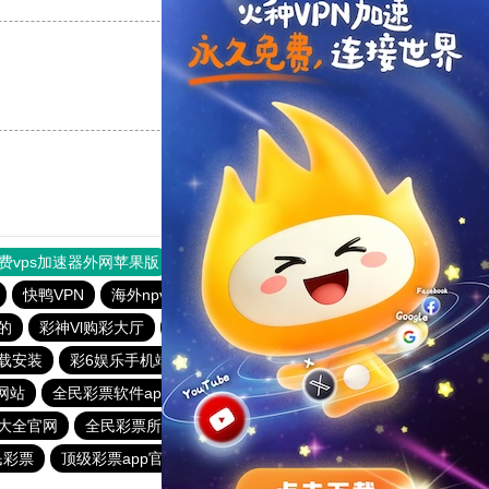
支持
[0]
反对
[0]
费vps加速器外网苹果版
旋风加速度器
快连加速器
快鸭VPN
海外npv加速器官网
老品牌—全民彩票
的
彩神Vl购彩大厅
全民彩票安卓版下载
下载安装
彩6娱乐手机端
三分钟彩票app下载
网站
全民彩票软件app下载
一分大发系统彩票app
大全官网
全民彩票所有平台
全民彩票平台登录
民彩票
顶级彩票app官方网站
全民彩票平台登录