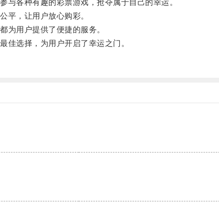
参与各种有趣的彩票游戏，抢夺属于自己的幸运。
公平，让用户放心购彩。
都为用户提供了便捷的服务。
最佳选择，为用户开启了幸运之门。