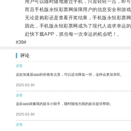
用户可以随时随地通过手机，只需轻轻一点，即可
而且手机版永恒彩票网保障用户的信息安全和游戏
无论是购彩还是查看开奖结果，手机版永恒彩票网
因此，手机版永恒彩票网成为了现代人追求幸运的
赶快下载APP，抓住每一次幸运的机会吧！。
#39#
评论
游客
这款加速器app的价格有点贵，可以适当降低一些，这样会更加亲民。
2025-03-30
游客
这款app就像我的娱乐小助手，随时随地为我的娱乐提供帮助。
2025-03-30
游客