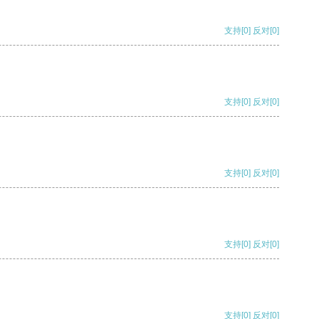
支持
[0]
反对
[0]
支持
[0]
反对
[0]
支持
[0]
反对
[0]
支持
[0]
反对
[0]
支持
[0]
反对
[0]