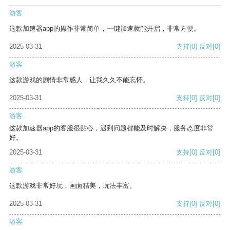
游客
这款加速器app的操作非常简单，一键加速就能开启，非常方便。
2025-03-31
支持
[0]
反对
[0]
游客
这款游戏的剧情非常感人，让我久久不能忘怀。
2025-03-31
支持
[0]
反对
[0]
游客
这款加速器app的客服很贴心，遇到问题都能及时解决，服务态度非常
好。
2025-03-31
支持
[0]
反对
[0]
游客
这款游戏非常好玩，画面精美，玩法丰富。
2025-03-31
支持
[0]
反对
[0]
游客