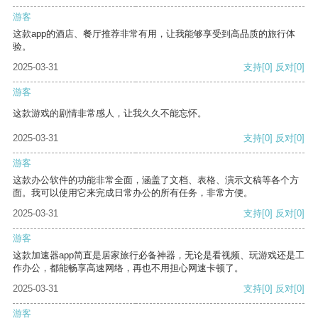
游客
这款app的酒店、餐厅推荐非常有用，让我能够享受到高品质的旅行体
验。
2025-03-31
支持
[0]
反对
[0]
游客
这款游戏的剧情非常感人，让我久久不能忘怀。
2025-03-31
支持
[0]
反对
[0]
游客
这款办公软件的功能非常全面，涵盖了文档、表格、演示文稿等各个方
面。我可以使用它来完成日常办公的所有任务，非常方便。
2025-03-31
支持
[0]
反对
[0]
游客
这款加速器app简直是居家旅行必备神器，无论是看视频、玩游戏还是工
作办公，都能畅享高速网络，再也不用担心网速卡顿了。
2025-03-31
支持
[0]
反对
[0]
游客