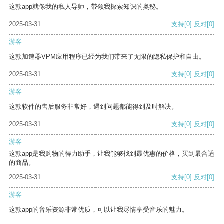
这款app就像我的私人导师，带领我探索知识的奥秘。
2025-03-31
支持
[0]
反对
[0]
游客
这款加速器VPM应用程序已经为我们带来了无限的隐私保护和自由。
2025-03-31
支持
[0]
反对
[0]
游客
这款软件的售后服务非常好，遇到问题都能得到及时解决。
2025-03-31
支持
[0]
反对
[0]
游客
这款app是我购物的得力助手，让我能够找到最优惠的价格，买到最合适
的商品。
2025-03-31
支持
[0]
反对
[0]
游客
这款app的音乐资源非常优质，可以让我尽情享受音乐的魅力。