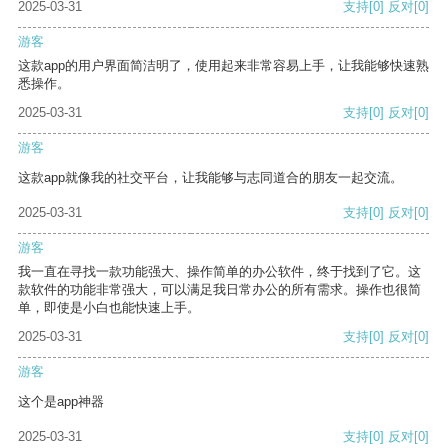
2025-03-31
支持
[0]
反对
[0]
游客
这款app的用户界面简洁明了，使用起来非常容易上手，让我能够快速熟
悉操作。
2025-03-31
支持
[0]
反对
[0]
游客
这款app就像我的社交平台，让我能够与志同道合的朋友一起交流。
2025-03-31
支持
[0]
反对
[0]
游客
我一直在寻找一款功能强大、操作简单的办公软件，终于找到了它。这
款软件的功能非常强大，可以满足我日常办公的所有需求。操作也很简
单，即使是小白也能快速上手。
2025-03-31
支持
[0]
反对
[0]
游客
这个是app神器
2025-03-31
支持
[0]
反对
[0]