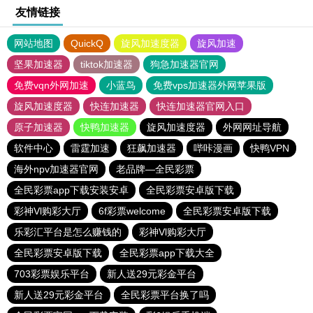
友情链接
网站地图
QuickQ
旋风加速度器
旋风加速
坚果加速器
tiktok加速器
狗急加速器官网
免费vqn外网加速
小蓝鸟
免费vps加速器外网苹果版
旋风加速度器
快连加速器
快连加速器官网入口
原子加速器
快鸭加速器
旋风加速度器
外网网址导航
软件中心
雷霆加速
狂飙加速器
哔咔漫画
快鸭VPN
海外npv加速器官网
老品牌—全民彩票
全民彩票app下载安装安卓
全民彩票安卓版下载
彩神Vl购彩大厅
6f彩票welcome
全民彩票安卓版下载
乐彩汇平台是怎么赚钱的
彩神Vl购彩大厅
全民彩票安卓版下载
全民彩票app下载大全
703彩票娱乐平台
新人送29元彩金平台
新人送29元彩金平台
全民彩票平台换了吗