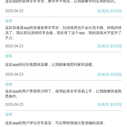
这款app的老师非常专业，教学水平很高，让我能够学到实用的知识。
2025-04-23
支持
[0]
反对
[0]
游客
这款加速器app的加速效果非常好，玩游戏再也不会出现卡顿、掉线的情
况了。我以前玩游戏经常会输，现在有了这个app，我的游戏水平提升了
不少。
2025-04-23
支持
[0]
反对
[0]
游客
这款app的社区氛围很温馨，让我能够感受到家的温暖。
2025-04-23
支持
[0]
反对
[0]
游客
这款app的用户界面简洁明了，使用起来非常容易上手，让我能够快速熟
悉操作。
2025-04-23
支持
[0]
反对
[0]
游客
这款app的用户评论非常真实，可以帮助我做出更准确的选择。