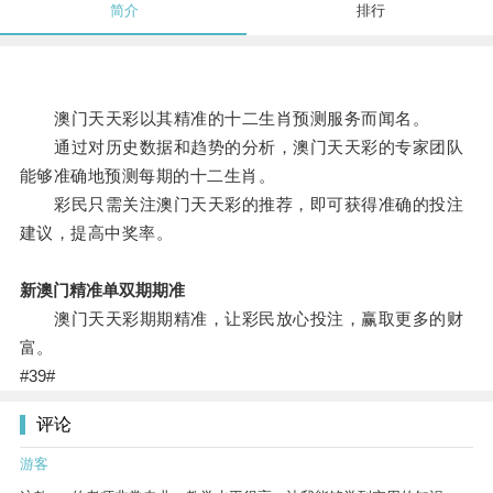
简介
排行
澳门天天彩以其精准的十二生肖预测服务而闻名。
通过对历史数据和趋势的分析，澳门天天彩的专家团队
能够准确地预测每期的十二生肖。
彩民只需关注澳门天天彩的推荐，即可获得准确的投注
建议，提高中奖率。
新澳门精准单双期期准
澳门天天彩期期精准，让彩民放心投注，赢取更多的财
富。
#39#
评论
游客