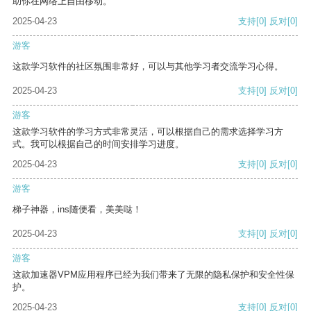
助你在网络上自由移动。
2025-04-23
支持
[0]
反对
[0]
游客
这款学习软件的社区氛围非常好，可以与其他学习者交流学习心得。
2025-04-23
支持
[0]
反对
[0]
游客
这款学习软件的学习方式非常灵活，可以根据自己的需求选择学习方
式。我可以根据自己的时间安排学习进度。
2025-04-23
支持
[0]
反对
[0]
游客
梯子神器，ins随便看，美美哒！
2025-04-23
支持
[0]
反对
[0]
游客
这款加速器VPM应用程序已经为我们带来了无限的隐私保护和安全性保
护。
2025-04-23
支持
[0]
反对
[0]