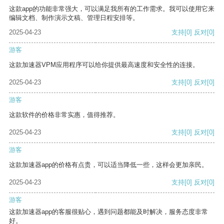
这款app的功能非常强大，可以满足我所有的工作需求。我可以使用它来
编辑文档、制作演示文稿、管理日程安排等。
2025-04-23
支持
[0]
反对
[0]
游客
这款加速器VPM应用程序可以给你提供最高速度和安全性的连接。
2025-04-23
支持
[0]
反对
[0]
游客
这款软件的价格非常实惠，值得推荐。
2025-04-23
支持
[0]
反对
[0]
游客
这款加速器app的价格有点贵，可以适当降低一些，这样会更加亲民。
2025-04-23
支持
[0]
反对
[0]
游客
这款加速器app的客服很贴心，遇到问题都能及时解决，服务态度非常
好。