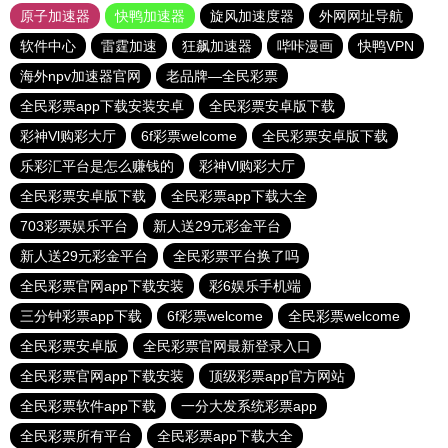
原子加速器
快鸭加速器
旋风加速度器
外网网址导航
软件中心
雷霆加速
狂飙加速器
哔咔漫画
快鸭VPN
海外npv加速器官网
老品牌—全民彩票
全民彩票app下载安装安卓
全民彩票安卓版下载
彩神Vl购彩大厅
6f彩票welcome
全民彩票安卓版下载
乐彩汇平台是怎么赚钱的
彩神Vl购彩大厅
全民彩票安卓版下载
全民彩票app下载大全
703彩票娱乐平台
新人送29元彩金平台
新人送29元彩金平台
全民彩票平台换了吗
全民彩票官网app下载安装
彩6娱乐手机端
三分钟彩票app下载
6f彩票welcome
全民彩票welcome
全民彩票安卓版
全民彩票官网最新登录入口
全民彩票官网app下载安装
顶级彩票app官方网站
全民彩票软件app下载
一分大发系统彩票app
全民彩票所有平台
全民彩票app下载大全