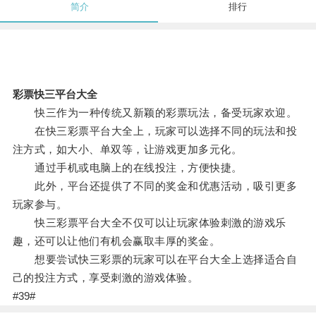
简介
排行
彩票快三平台大全
快三作为一种传统又新颖的彩票玩法，备受玩家欢迎。
在快三彩票平台大全上，玩家可以选择不同的玩法和投
注方式，如大小、单双等，让游戏更加多元化。
通过手机或电脑上的在线投注，方便快捷。
此外，平台还提供了不同的奖金和优惠活动，吸引更多
玩家参与。
快三彩票平台大全不仅可以让玩家体验刺激的游戏乐
趣，还可以让他们有机会赢取丰厚的奖金。
想要尝试快三彩票的玩家可以在平台大全上选择适合自
己的投注方式，享受刺激的游戏体验。
#39#