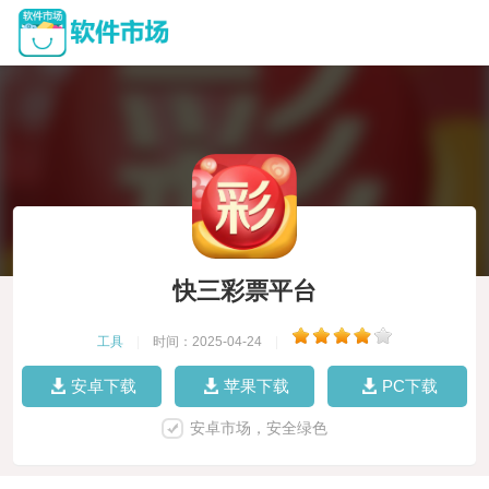
快三彩票平台
工具
|
时间：2025-04-24
|
安卓下载
苹果下载
PC下载
安卓市场，安全绿色