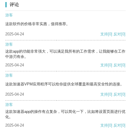
评论
游客
这款软件的价格非常实惠，值得推荐。
2025-04-24
支持
[0]
反对
[0]
游客
这款app的功能非常强大，可以满足我所有的工作需求，让我能够在工作
中游刃有余。
2025-04-24
支持
[0]
反对
[0]
游客
这款加速器VPM应用程序可以给你提供全球覆盖和最高安全性的连接。
2025-04-24
支持
[0]
反对
[0]
游客
这款加速器app的操作有点复杂，可以简化一下，比如将设置页面进行优
化。
2025-04-24
支持
[0]
反对
[0]