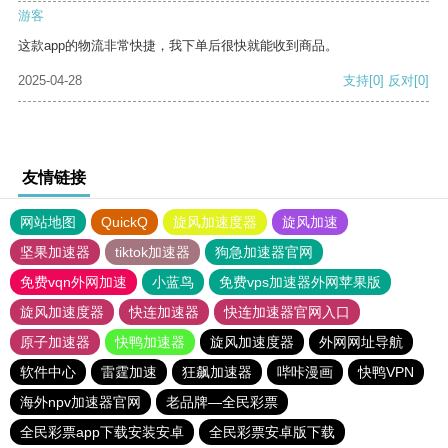
游客
这款app的物流非常快捷，我下单后很快就能收到商品。
2025-04-28
支持
[0]
反对
[0]
友情链接
网站地图
QuickQ
旋风加速度器
旋风加速
坚果加速器
tiktok加速器
狗急加速器官网
免费vqn外网加速
小蓝鸟
免费vps加速器外网苹果版
旋风加速度器
快连加速器
快连加速器官网入口
原子加速器
快鸭加速器
旋风加速度器
外网网址导航
软件中心
雷霆加速
狂飙加速器
哔咔漫画
快鸭VPN
海外npv加速器官网
老品牌—全民彩票
全民彩票app下载安装安卓
全民彩票安卓版下载