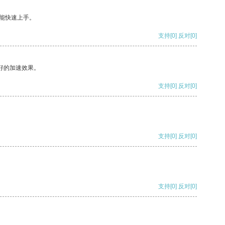
能快速上手。
支持
[0]
反对
[0]
好的加速效果。
支持
[0]
反对
[0]
支持
[0]
反对
[0]
支持
[0]
反对
[0]