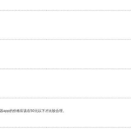
器app的价格应该在50元以下才比较合理。