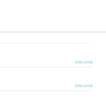
支持
[0]
反对
[0]
支持
[0]
反对
[0]