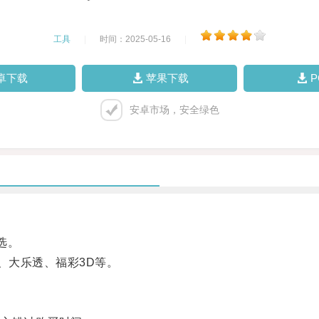
工具
|
时间：2025-05-16
|
卓下载
苹果下载
安卓市场，安全绿色
选。
、大乐透、福彩3D等。