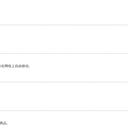
你在网络上自由移动。
的商品。