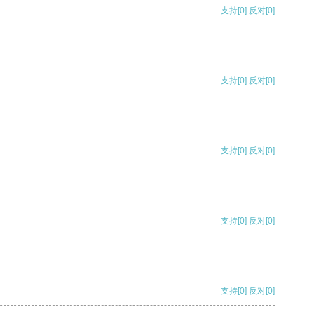
支持
[0]
反对
[0]
支持
[0]
反对
[0]
支持
[0]
反对
[0]
支持
[0]
反对
[0]
支持
[0]
反对
[0]