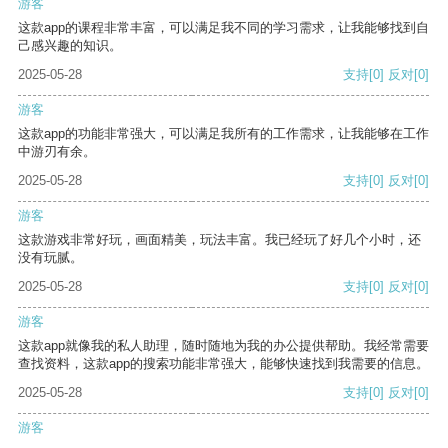
游客
这款app的课程非常丰富，可以满足我不同的学习需求，让我能够找到自
己感兴趣的知识。
2025-05-28
支持
[0]
反对
[0]
游客
这款app的功能非常强大，可以满足我所有的工作需求，让我能够在工作
中游刃有余。
2025-05-28
支持
[0]
反对
[0]
游客
这款游戏非常好玩，画面精美，玩法丰富。我已经玩了好几个小时，还
没有玩腻。
2025-05-28
支持
[0]
反对
[0]
游客
这款app就像我的私人助理，随时随地为我的办公提供帮助。我经常需要
查找资料，这款app的搜索功能非常强大，能够快速找到我需要的信息。
2025-05-28
支持
[0]
反对
[0]
游客