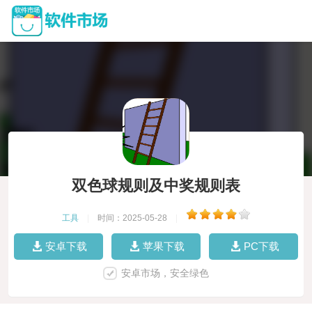
双色球规则及中奖规则表
工具
|
时间：2025-05-28
|
安卓下载
苹果下载
PC下载
安卓市场，安全绿色