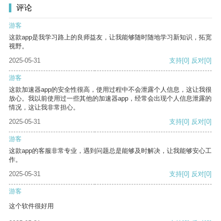
评论
游客
这款app是我学习路上的良师益友，让我能够随时随地学习新知识，拓宽
视野。
2025-05-31
支持
[0]
反对
[0]
游客
这款加速器app的安全性很高，使用过程中不会泄露个人信息，这让我很
放心。我以前使用过一些其他的加速器app，经常会出现个人信息泄露的
情况，这让我非常担心。
2025-05-31
支持
[0]
反对
[0]
游客
这款app的客服非常专业，遇到问题总是能够及时解决，让我能够安心工
作。
2025-05-31
支持
[0]
反对
[0]
游客
这个软件很好用