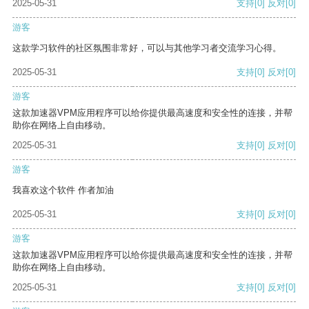
2025-05-31
支持
[0]
反对
[0]
游客
这款学习软件的社区氛围非常好，可以与其他学习者交流学习心得。
2025-05-31
支持
[0]
反对
[0]
游客
这款加速器VPM应用程序可以给你提供最高速度和安全性的连接，并帮
助你在网络上自由移动。
2025-05-31
支持
[0]
反对
[0]
游客
我喜欢这个软件 作者加油
2025-05-31
支持
[0]
反对
[0]
游客
这款加速器VPM应用程序可以给你提供最高速度和安全性的连接，并帮
助你在网络上自由移动。
2025-05-31
支持
[0]
反对
[0]