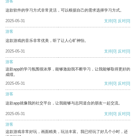
游客
这款软件的学习方式非常灵活，可以根据自己的需求选择学习方式。
2025-05-31
支持
[0]
反对
[0]
游客
这款游戏的音乐非常优美，听了让人心旷神怡。
2025-05-31
支持
[0]
反对
[0]
游客
这款app的学习氛围很浓厚，能够激励我不断学习，让我能够取得更好的
成绩。
2025-05-31
支持
[0]
反对
[0]
游客
这款app就像我的社交平台，让我能够与志同道合的朋友一起交流。
2025-05-31
支持
[0]
反对
[0]
游客
这款游戏非常好玩，画面精美，玩法丰富。我已经玩了好几个小时，还