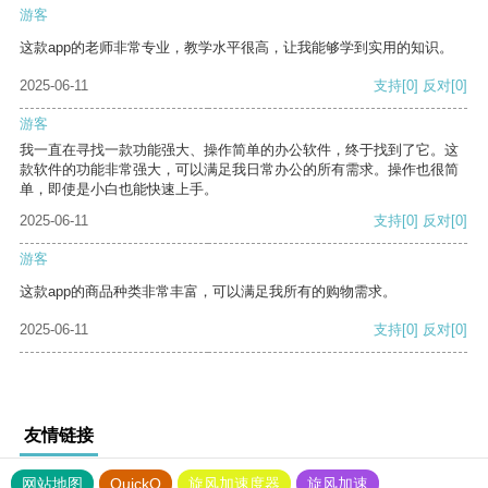
游客
这款app的老师非常专业，教学水平很高，让我能够学到实用的知识。
2025-06-11
支持
[0]
反对
[0]
游客
我一直在寻找一款功能强大、操作简单的办公软件，终于找到了它。这
款软件的功能非常强大，可以满足我日常办公的所有需求。操作也很简
单，即使是小白也能快速上手。
2025-06-11
支持
[0]
反对
[0]
游客
这款app的商品种类非常丰富，可以满足我所有的购物需求。
2025-06-11
支持
[0]
反对
[0]
友情链接
网站地图
QuickQ
旋风加速度器
旋风加速