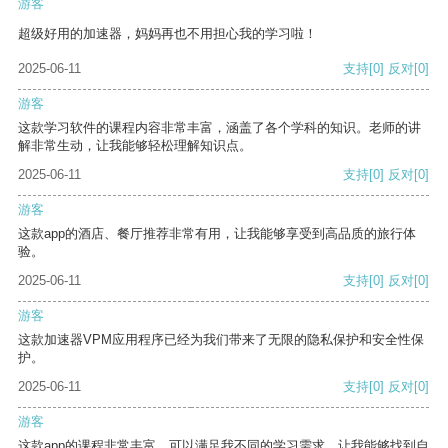
游客
超级好用的加速器，妈妈再也不用担心我的学习啦！
2025-06-11
支持
[0]
反对
[0]
游客
这款学习软件的课程内容非常丰富，涵盖了各个学科的知识。老师的讲
解非常生动，让我能够轻松理解知识点。
2025-06-11
支持
[0]
反对
[0]
游客
这款app的酒店、餐厅推荐非常有用，让我能够享受到高品质的旅行体
验。
2025-06-11
支持
[0]
反对
[0]
游客
这款加速器VPM应用程序已经为我们带来了无限的隐私保护和安全性保
护。
2025-06-11
支持
[0]
反对
[0]
游客
这款app的课程非常丰富，可以满足我不同的学习需求，让我能够找到自