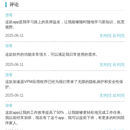
评论
游客
这款app是我学习路上的良师益友，让我能够随时随地学习新知识，拓宽
视野。
2025-06-11
支持
[0]
反对
[0]
游客
这款软件的功能非常强大，可以满足我日常使用的需求。
2025-06-11
支持
[0]
反对
[0]
游客
这款加速器VPM应用程序已经为我们带来了无限的隐私保护和安全性保
护。
2025-06-11
支持
[0]
反对
[0]
游客
这款app让我的工作效率提高了50%，让我能够更轻松地完成工作任务。
我以前经常加班，现在有了这个app，我可以提前下班，有更多的时间陪
伴家人。