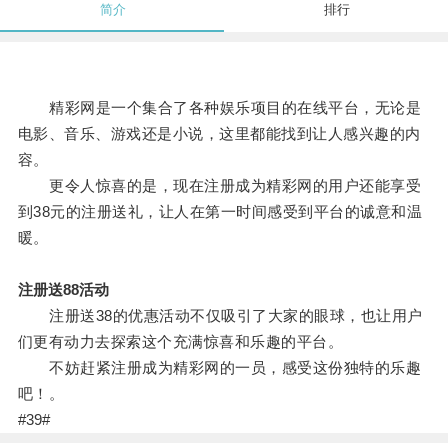
简介
排行
精彩网是一个集合了各种娱乐项目的在线平台，无论是
电影、音乐、游戏还是小说，这里都能找到让人感兴趣的内
容。
更令人惊喜的是，现在注册成为精彩网的用户还能享受
到38元的注册送礼，让人在第一时间感受到平台的诚意和温
暖。
注册送88活动
注册送38的优惠活动不仅吸引了大家的眼球，也让用户
们更有动力去探索这个充满惊喜和乐趣的平台。
不妨赶紧注册成为精彩网的一员，感受这份独特的乐趣
吧！。
#39#