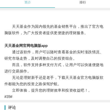
简介
排行
天天基金作为国内领先的基金销售平台，推出了官方电
脑版软件，为广大投资者提供更便捷的理财服务。
天天基金网官网电脑版app
通过该软件，用户可以随时查看基金的实时涨跌情况、
研究市场走势，及时调整自己的投资组合。
而且，软件支持多种支付方式，让用户可以快速便捷地
进行交易操作。
无论是理财新手还是老手，下载天天基金官方电脑版软
件都能为您的投资之路保驾护航。
立即体验，提升您的理财效率和投资收益吧！。
#39#
评论