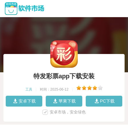
特发彩票app下载安装
工具
|
时间：2025-06-12
|
安卓下载
苹果下载
PC下载
安卓市场，安全绿色