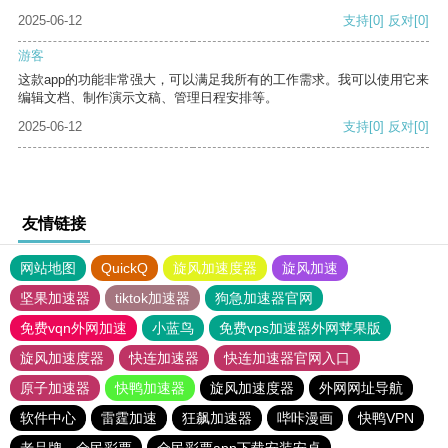
2025-06-12
支持
[0]
反对
[0]
游客
这款app的功能非常强大，可以满足我所有的工作需求。我可以使用它来
编辑文档、制作演示文稿、管理日程安排等。
2025-06-12
支持
[0]
反对
[0]
友情链接
网站地图
QuickQ
旋风加速度器
旋风加速
坚果加速器
tiktok加速器
狗急加速器官网
免费vqn外网加速
小蓝鸟
免费vps加速器外网苹果版
旋风加速度器
快连加速器
快连加速器官网入口
原子加速器
快鸭加速器
旋风加速度器
外网网址导航
软件中心
雷霆加速
狂飙加速器
哔咔漫画
快鸭VPN