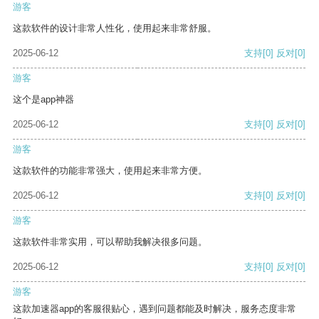
游客
这款软件的设计非常人性化，使用起来非常舒服。
2025-06-12
支持
[0]
反对
[0]
游客
这个是app神器
2025-06-12
支持
[0]
反对
[0]
游客
这款软件的功能非常强大，使用起来非常方便。
2025-06-12
支持
[0]
反对
[0]
游客
这款软件非常实用，可以帮助我解决很多问题。
2025-06-12
支持
[0]
反对
[0]
游客
这款加速器app的客服很贴心，遇到问题都能及时解决，服务态度非常