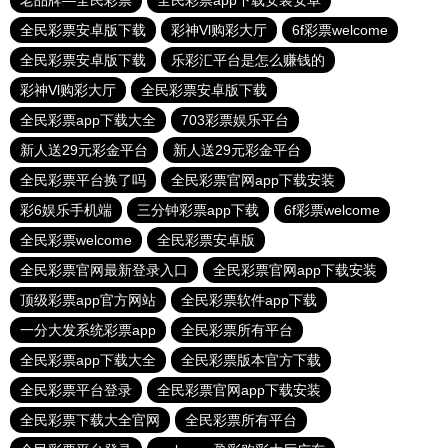
老品牌—全民彩票
全民彩票app下载安装安卓
全民彩票安卓版下载
彩神Vl购彩大厅
6f彩票welcome
全民彩票安卓版下载
乐彩汇平台是怎么赚钱的
彩神Vl购彩大厅
全民彩票安卓版下载
全民彩票app下载大全
703彩票娱乐平台
新人送29元彩金平台
新人送29元彩金平台
全民彩票平台换了吗
全民彩票官网app下载安装
彩6娱乐手机端
三分钟彩票app下载
6f彩票welcome
全民彩票welcome
全民彩票安卓版
全民彩票官网最新登录入口
全民彩票官网app下载安装
顶级彩票app官方网站
全民彩票软件app下载
一分大发系统彩票app
全民彩票所有平台
全民彩票app下载大全
全民彩票版本官方下载
全民彩票平台登录
全民彩票官网app下载安装
全民彩票下载大全官网
全民彩票所有平台