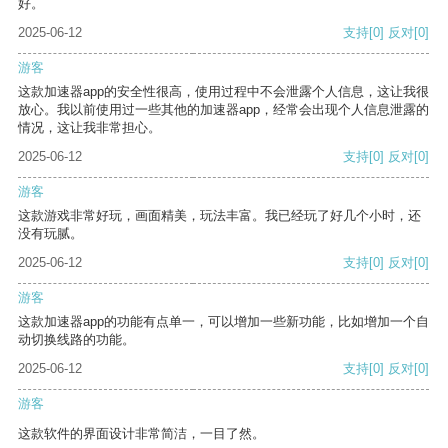
好。
2025-06-12
支持
[0]
反对
[0]
游客
这款加速器app的安全性很高，使用过程中不会泄露个人信息，这让我很
放心。我以前使用过一些其他的加速器app，经常会出现个人信息泄露的
情况，这让我非常担心。
2025-06-12
支持
[0]
反对
[0]
游客
这款游戏非常好玩，画面精美，玩法丰富。我已经玩了好几个小时，还
没有玩腻。
2025-06-12
支持
[0]
反对
[0]
游客
这款加速器app的功能有点单一，可以增加一些新功能，比如增加一个自
动切换线路的功能。
2025-06-12
支持
[0]
反对
[0]
游客
这款软件的界面设计非常简洁，一目了然。