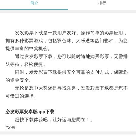
简介
排行
发发彩票下载是一款用户友好、操作简单的彩票应用，
拥有多种彩票游戏，包括双色球、大乐透等热门彩种，为您
提供丰富的中奖机会。
通过发发彩票下载，您可以随时随地购买彩票，无需排
队等待，轻松便捷。
同时，发发彩票下载提供安全可靠的支付方式，保障您
的资金安全。
无论是想中大奖还是寻找乐趣，发发彩票下载都是您不
可错过的选择。
必发彩票安卓版app下载
赶快下载体验吧，让好运与您同在！。
#39#