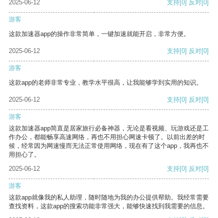
2025-06-12
支持
[0]
反对
[0]
游客
这款加速器app的操作非常简单，一键加速就能开启，非常方便。
2025-06-12
支持
[0]
反对
[0]
游客
这款app的老师非常专业，教学水平很高，让我能够学到实用的知识。
2025-06-12
支持
[0]
反对
[0]
游客
这款加速器app简直是居家旅行必备神器，无论是看视频、玩游戏还是工
作办公，都能畅享高速网络，再也不用担心网速卡顿了。以前出差的时
候，经常因为网速慢而无法正常使用网络，现在有了这个app，我再也不
用担心了。
2025-06-12
支持
[0]
反对
[0]
游客
这款app就像我的私人助理，随时随地为我的办公提供帮助。我经常需要
查找资料，这款app的搜索功能非常强大，能够快速找到我需要的信息。