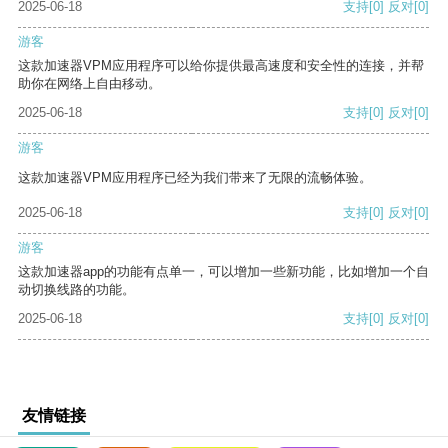
2025-06-18
支持
[0]
反对
[0]
游客
这款加速器VPM应用程序可以给你提供最高速度和安全性的连接，并帮
助你在网络上自由移动。
2025-06-18
支持
[0]
反对
[0]
游客
这款加速器VPM应用程序已经为我们带来了无限的流畅体验。
2025-06-18
支持
[0]
反对
[0]
游客
这款加速器app的功能有点单一，可以增加一些新功能，比如增加一个自
动切换线路的功能。
2025-06-18
支持
[0]
反对
[0]
友情链接