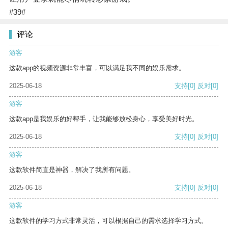
#39#
评论
游客
这款app的视频资源非常丰富，可以满足我不同的娱乐需求。
2025-06-18
支持
[0]
反对
[0]
游客
这款app是我娱乐的好帮手，让我能够放松身心，享受美好时光。
2025-06-18
支持
[0]
反对
[0]
游客
这款软件简直是神器，解决了我所有问题。
2025-06-18
支持
[0]
反对
[0]
游客
这款软件的学习方式非常灵活，可以根据自己的需求选择学习方式。