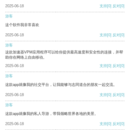
2025-06-18
支持
[0]
反对
[0]
游客
这个软件我非常喜欢
2025-06-18
支持
[0]
反对
[0]
游客
这款加速器VPM应用程序可以给你提供最高速度和安全性的连接，并帮
助你在网络上自由移动。
2025-06-18
支持
[0]
反对
[0]
游客
这款app就像我的社交平台，让我能够与志同道合的朋友一起交流。
2025-06-18
支持
[0]
反对
[0]
游客
这款app就像我的私人导游，带我领略世界各地的美景。
2025-06-18
支持
[0]
反对
[0]