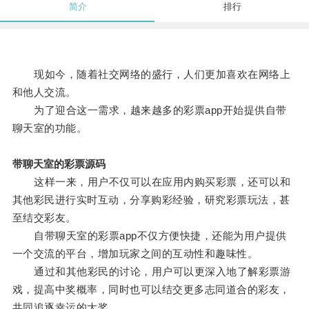
简介
排行
现如今，随着社交网络的盛行，人们更加喜欢在网络上
和他人交流。
为了迎合这一需求，越来越多的彩票app开始提供自带
聊天室的功能。
带聊天室的彩票源码
这样一来，用户不仅可以在应用内购买彩票，还可以和
其他彩民进行实时互动，分享购彩经验，研究彩票玩法，甚
至结交彩友。
自带聊天室的彩票app不仅方便快捷，还能为用户提供
一个交流的平台，增加玩家之间的互动性和趣味性。
通过和其他彩民的讨论，用户可以更深入地了解彩票游
戏，提高中奖概率，同时也可以结交更多志同道合的彩友，
共同追逐幸运的大奖。