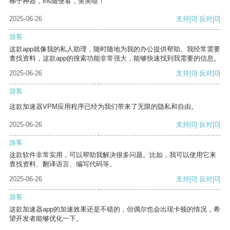
梯子神器，ins随便看，美美哒！
2025-06-26
支持
[0]
反对
[0]
游客
这款app就像我的私人助理，随时随地为我的办公提供帮助。我经常需要
查找资料，这款app的搜索功能非常强大，能够快速找到我需要的信息。
2025-06-26
支持
[0]
反对
[0]
游客
这款加速器VPM应用程序已经为我们带来了无限的隐私和自由。
2025-06-26
支持
[0]
反对
[0]
游客
这款软件非常实用，可以帮助我解决很多问题。比如，我可以使用它来
查找资料、翻译语言、编写代码等。
2025-06-26
支持
[0]
反对
[0]
游客
这款加速器app的加速效果还是不错的，但偶尔也会出现卡顿的情况，希
望开发者能够优化一下。