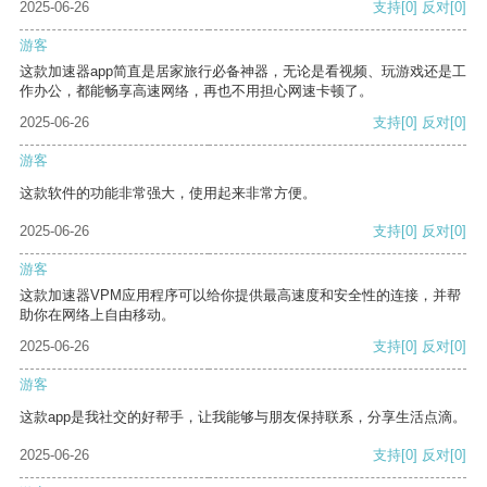
2025-06-26
支持
[0]
反对
[0]
游客
这款加速器app简直是居家旅行必备神器，无论是看视频、玩游戏还是工
作办公，都能畅享高速网络，再也不用担心网速卡顿了。
2025-06-26
支持
[0]
反对
[0]
游客
这款软件的功能非常强大，使用起来非常方便。
2025-06-26
支持
[0]
反对
[0]
游客
这款加速器VPM应用程序可以给你提供最高速度和安全性的连接，并帮
助你在网络上自由移动。
2025-06-26
支持
[0]
反对
[0]
游客
这款app是我社交的好帮手，让我能够与朋友保持联系，分享生活点滴。
2025-06-26
支持
[0]
反对
[0]