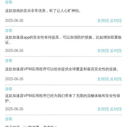
游客
这款游戏的音乐非常优美，听了让人心旷神怡。
2025-06-26
支持
[0]
反对
[0]
游客
这款加速器app的安全性有待提高，可以加强防护措施，比如增加双重验
证。
2025-06-26
支持
[0]
反对
[0]
游客
这款加速器VPM应用程序可以给你提供全球覆盖和最高安全性的连接。
2025-06-26
支持
[0]
反对
[0]
游客
这款加速器VPM应用程序已经为我们带来了无限的流畅体验和安全性保
护。
2025-06-26
支持
[0]
反对
[0]
游客