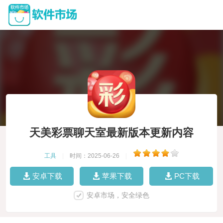
天美彩票聊天室最新版本更新内容
工具
|
时间：2025-06-26
|
安卓下载
苹果下载
PC下载
安卓市场，安全绿色