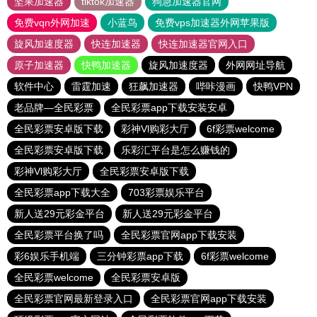
坚果加速器
tiktok加速器
狗急加速器官网
免费vqn外网加速
小蓝鸟
免费vps加速器外网苹果版
旋风加速度器
快连加速器
快连加速器官网入口
原子加速器
快鸭加速器
旋风加速度器
外网网址导航
软件中心
雷霆加速
狂飙加速器
哔咔漫画
快鸭VPN
老品牌—全民彩票
全民彩票app下载安装安卓
全民彩票安卓版下载
彩神Vl购彩大厅
6f彩票welcome
全民彩票安卓版下载
乐彩汇平台是怎么赚钱的
彩神Vl购彩大厅
全民彩票安卓版下载
全民彩票app下载大全
703彩票娱乐平台
新人送29元彩金平台
新人送29元彩金平台
全民彩票平台换了吗
全民彩票官网app下载安装
彩6娱乐手机端
三分钟彩票app下载
6f彩票welcome
全民彩票welcome
全民彩票安卓版
全民彩票官网最新登录入口
全民彩票官网app下载安装