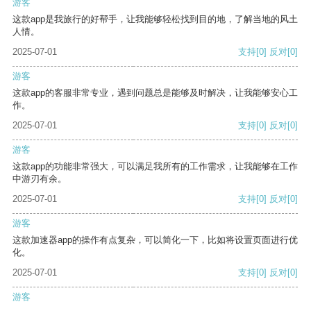
游客
这款app是我旅行的好帮手，让我能够轻松找到目的地，了解当地的风土
人情。
2025-07-01
支持
[0]
反对
[0]
游客
这款app的客服非常专业，遇到问题总是能够及时解决，让我能够安心工
作。
2025-07-01
支持
[0]
反对
[0]
游客
这款app的功能非常强大，可以满足我所有的工作需求，让我能够在工作
中游刃有余。
2025-07-01
支持
[0]
反对
[0]
游客
这款加速器app的操作有点复杂，可以简化一下，比如将设置页面进行优
化。
2025-07-01
支持
[0]
反对
[0]
游客