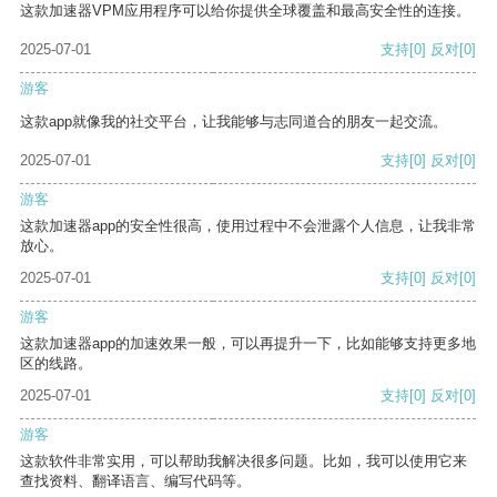
这款加速器VPM应用程序可以给你提供全球覆盖和最高安全性的连接。
2025-07-01
支持
[0]
反对
[0]
游客
这款app就像我的社交平台，让我能够与志同道合的朋友一起交流。
2025-07-01
支持
[0]
反对
[0]
游客
这款加速器app的安全性很高，使用过程中不会泄露个人信息，让我非常
放心。
2025-07-01
支持
[0]
反对
[0]
游客
这款加速器app的加速效果一般，可以再提升一下，比如能够支持更多地
区的线路。
2025-07-01
支持
[0]
反对
[0]
游客
这款软件非常实用，可以帮助我解决很多问题。比如，我可以使用它来
查找资料、翻译语言、编写代码等。