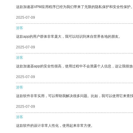
这款加速器VPM应用程序已经为我们带来了无限的隐私保护和安全性保护
2025-07-09
游客
这款app的用户群体非常庞大，我可以结识到来自世界各地的朋友。
2025-07-09
游客
这款加速器app的安全性很高，使用过程中不会泄露个人信息，这让我很
2025-07-09
游客
这款软件非常实用，可以帮助我解决很多问题。比如，我可以使用它来查
2025-07-09
游客
这款软件的设计非常人性化，使用起来非常方便。