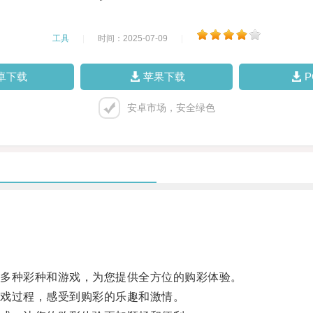
工具
|
时间：2025-07-09
|
卓下载
苹果下载
安卓市场，安全绿色
多种彩种和游戏，为您提供全方位的购彩体验。
戏过程，感受到购彩的乐趣和激情。