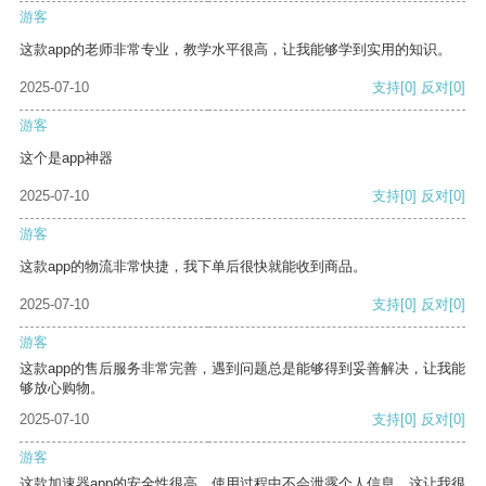
游客
这款app的老师非常专业，教学水平很高，让我能够学到实用的知识。
2025-07-10
支持
[0]
反对
[0]
游客
这个是app神器
2025-07-10
支持
[0]
反对
[0]
游客
这款app的物流非常快捷，我下单后很快就能收到商品。
2025-07-10
支持
[0]
反对
[0]
游客
这款app的售后服务非常完善，遇到问题总是能够得到妥善解决，让我能
够放心购物。
2025-07-10
支持
[0]
反对
[0]
游客
这款加速器app的安全性很高，使用过程中不会泄露个人信息，这让我很