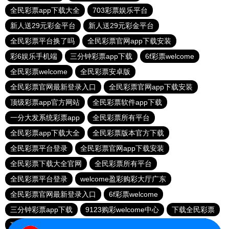
全民彩票app下载大全
703彩票娱乐平台
新人送29元彩金平台
新人送29元彩金平台
全民彩票平台换了吗
全民彩票官网app下载安装
彩6娱乐手机端
三分钟彩票app下载
6f彩票welcome
全民彩票welcome
全民彩票安卓版
全民彩票官网最新登录入口
全民彩票官网app下载安装
顶级彩票app官方网站
全民彩票软件app下载
一分大发系统彩票app
全民彩票所有平台
全民彩票app下载大全
全民彩票版本官方下载
全民彩票平台登录
全民彩票官网app下载安装
全民彩票下载大全官网
全民彩票所有平台
全民彩票平台登录
welcome盈彩购彩大厅广东
全民彩票官网最新登录入口
6f彩票welcome
三分钟彩票app下载
9123购彩welcome中心
下载全民彩票
顶级彩票app官方网站
全民彩票平台登录
明发彩票平台