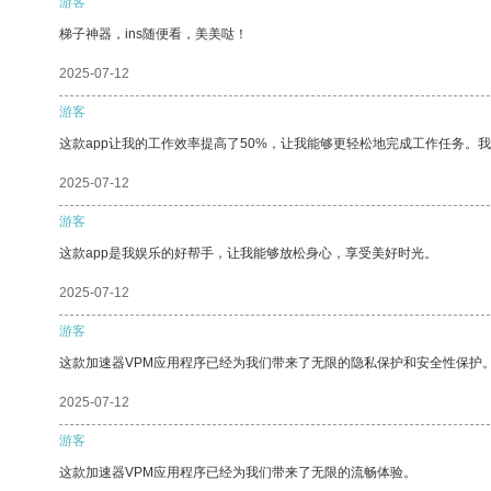
游客
梯子神器，ins随便看，美美哒！
2025-07-12
游客
这款app让我的工作效率提高了50%，让我能够更轻松地完成工作任务。
2025-07-12
游客
这款app是我娱乐的好帮手，让我能够放松身心，享受美好时光。
2025-07-12
游客
这款加速器VPM应用程序已经为我们带来了无限的隐私保护和安全性保护
2025-07-12
游客
这款加速器VPM应用程序已经为我们带来了无限的流畅体验。