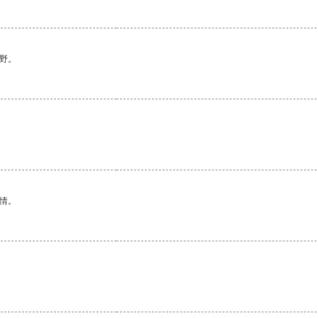
野。
情。