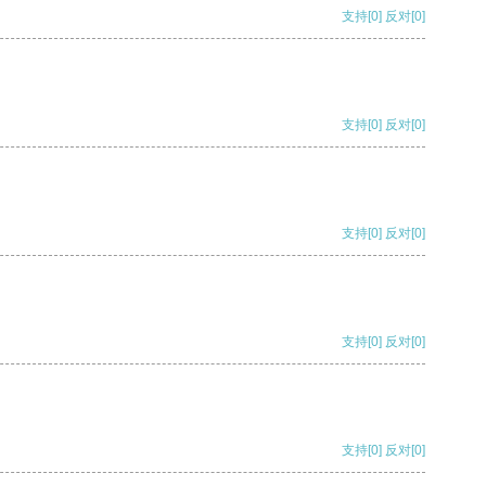
支持
[0]
反对
[0]
支持
[0]
反对
[0]
支持
[0]
反对
[0]
支持
[0]
反对
[0]
支持
[0]
反对
[0]