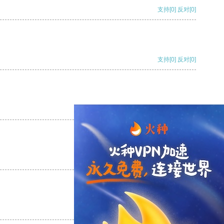
支持
[0]
反对
[0]
支持
[0]
反对
[0]
支持
[0]
反对
[0]
支持
[0]
反对
[0]
支持
[0]
反对
[0]