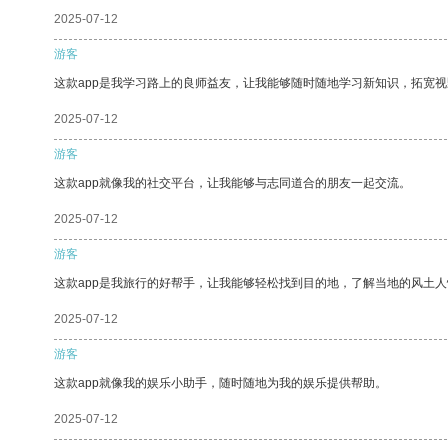
2025-07-12
游客
这款app是我学习路上的良师益友，让我能够随时随地学习新知识，拓宽视
2025-07-12
游客
这款app就像我的社交平台，让我能够与志同道合的朋友一起交流。
2025-07-12
游客
这款app是我旅行的好帮手，让我能够轻松找到目的地，了解当地的风土人
2025-07-12
游客
这款app就像我的娱乐小助手，随时随地为我的娱乐提供帮助。
2025-07-12