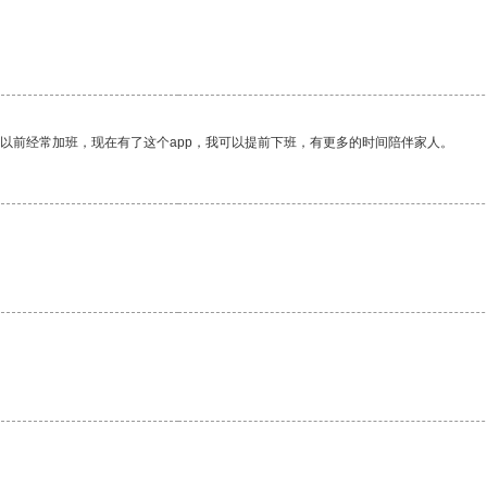
我以前经常加班，现在有了这个app，我可以提前下班，有更多的时间陪伴家人。
。