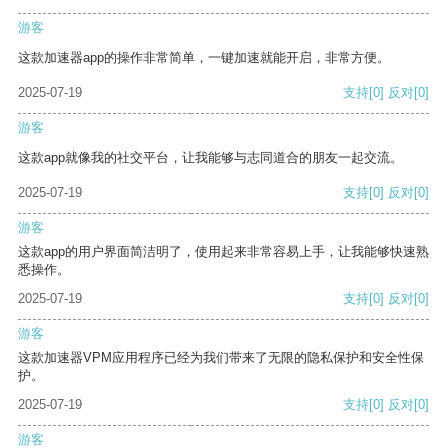
游客
这款加速器app的操作非常简单，一键加速就能开启，非常方便。
2025-07-19
支持
[0]
反对
[0]
游客
这款app就像我的社交平台，让我能够与志同道合的朋友一起交流。
2025-07-19
支持
[0]
反对
[0]
游客
这款app的用户界面简洁明了，使用起来非常容易上手，让我能够快速熟
悉操作。
2025-07-19
支持
[0]
反对
[0]
游客
这款加速器VPM应用程序已经为我们带来了无限的隐私保护和安全性保
护。
2025-07-19
支持
[0]
反对
[0]
游客