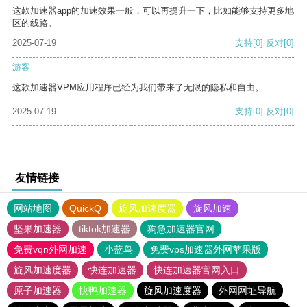
这款加速器app的加速效果一般，可以再提升一下，比如能够支持更多地
区的线路。
2025-07-19
支持
[0]
反对
[0]
游客
这款加速器VPM应用程序已经为我们带来了无限的隐私和自由。
2025-07-19
支持
[0]
反对
[0]
友情链接
网站地图
QuickQ
旋风加速度器
旋风加速
坚果加速器
tiktok加速器
狗急加速器官网
免费vqn外网加速
小蓝鸟
免费vps加速器外网苹果版
旋风加速度器
快连加速器
快连加速器官网入口
原子加速器
快鸭加速器
旋风加速度器
外网网址导航