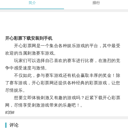
简介
排行
开心彩票下载安装到手机
开心彩票网是一个集合各种娱乐游戏的平台，其中最受
欢迎的当属刺激赛车游戏。
玩家们可以选择自己喜欢的赛车进行比赛，在激烈的竞
争中感受速度与激情。
不仅如此，参与赛车游戏还有机会赢取丰厚的奖金！除
了赛车游戏，开心彩票网还提供各种经典的彩票游戏，让您
尽情娱乐。
想要立即体验刺激又有趣的游戏吗？赶紧下载开心彩票
网，尽情享受刺激游戏带来的乐趣吧！。
#39#
评论