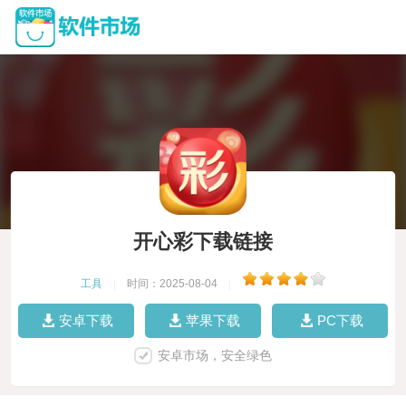
开心彩下载链接
工具
|
时间：2025-08-04
|
安卓下载
苹果下载
PC下载
安卓市场，安全绿色