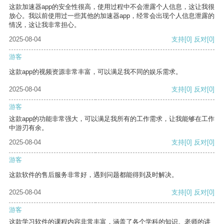
这款加速器app的安全性很高，使用过程中不会泄露个人信息，这让我很
放心。我以前使用过一些其他的加速器app，经常会出现个人信息泄露的
情况，这让我非常担心。
2025-08-04
支持
[0]
反对
[0]
游客
这款app的视频资源非常丰富，可以满足我不同的娱乐需求。
2025-08-04
支持
[0]
反对
[0]
游客
这款app的功能非常强大，可以满足我所有的工作需求，让我能够在工作
中游刃有余。
2025-08-04
支持
[0]
反对
[0]
游客
这款软件的售后服务非常好，遇到问题都能得到及时解决。
2025-08-04
支持
[0]
反对
[0]
游客
这款学习软件的课程内容非常丰富，涵盖了各个学科的知识。老师的讲