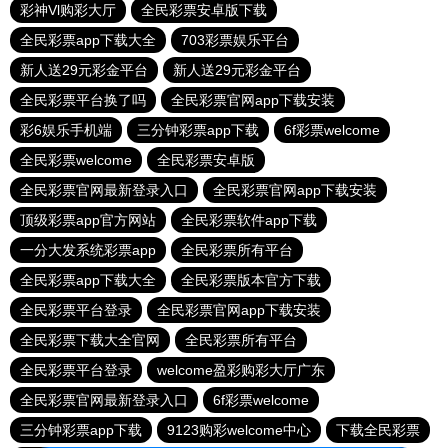
彩神Vl购彩大厅
全民彩票安卓版下载
全民彩票app下载大全
703彩票娱乐平台
新人送29元彩金平台
新人送29元彩金平台
全民彩票平台换了吗
全民彩票官网app下载安装
彩6娱乐手机端
三分钟彩票app下载
6f彩票welcome
全民彩票welcome
全民彩票安卓版
全民彩票官网最新登录入口
全民彩票官网app下载安装
顶级彩票app官方网站
全民彩票软件app下载
一分大发系统彩票app
全民彩票所有平台
全民彩票app下载大全
全民彩票版本官方下载
全民彩票平台登录
全民彩票官网app下载安装
全民彩票下载大全官网
全民彩票所有平台
全民彩票平台登录
welcome盈彩购彩大厅广东
全民彩票官网最新登录入口
6f彩票welcome
三分钟彩票app下载
9123购彩welcome中心
下载全民彩票