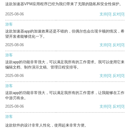
这款加速器VPM应用程序已经为我们带来了无限的隐私和安全性保护。
2025-08-06
支持
[0]
反对
[0]
游客
这款加速器app的加速效果还是不错的，但偶尔也会出现卡顿的情况，希
望开发者能够优化一下。
2025-08-06
支持
[0]
反对
[0]
游客
这款app的功能非常强大，可以满足我所有的工作需求。我可以使用它来
编辑文档、制作演示文稿、管理日程安排等。
2025-08-06
支持
[0]
反对
[0]
游客
这款app的功能非常强大，可以满足我所有的工作需求，让我能够在工作
中游刃有余。
2025-08-06
支持
[0]
反对
[0]
游客
这款软件的设计非常人性化，使用起来非常方便。