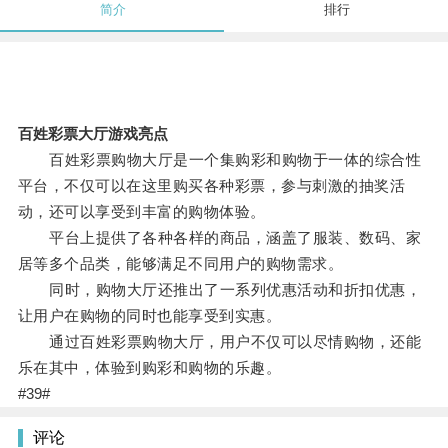
简介
排行
百姓彩票大厅游戏亮点
百姓彩票购物大厅是一个集购彩和购物于一体的综合性
平台，不仅可以在这里购买各种彩票，参与刺激的抽奖活
动，还可以享受到丰富的购物体验。
平台上提供了各种各样的商品，涵盖了服装、数码、家
居等多个品类，能够满足不同用户的购物需求。
同时，购物大厅还推出了一系列优惠活动和折扣优惠，
让用户在购物的同时也能享受到实惠。
通过百姓彩票购物大厅，用户不仅可以尽情购物，还能
乐在其中，体验到购彩和购物的乐趣。
#39#
评论