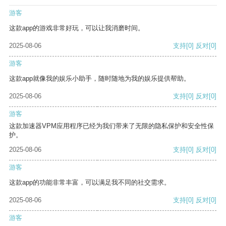
游客
这款app的游戏非常好玩，可以让我消磨时间。
2025-08-06
支持
[0]
反对
[0]
游客
这款app就像我的娱乐小助手，随时随地为我的娱乐提供帮助。
2025-08-06
支持
[0]
反对
[0]
游客
这款加速器VPM应用程序已经为我们带来了无限的隐私保护和安全性保
护。
2025-08-06
支持
[0]
反对
[0]
游客
这款app的功能非常丰富，可以满足我不同的社交需求。
2025-08-06
支持
[0]
反对
[0]
游客