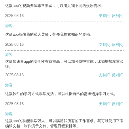
这款app的视频资源非常丰富，可以满足我不同的娱乐需求。
2025-08-16
支持
[0]
反对
[0]
游客
这款app就像我的私人导师，带领我探索知识的奥秘。
2025-08-16
支持
[0]
反对
[0]
游客
这款加速器app的安全性有待提高，可以加强防护措施，比如增加双重验
证。
2025-08-16
支持
[0]
反对
[0]
游客
这款软件的学习方式非常灵活，可以根据自己的需求选择学习方式。
2025-08-16
支持
[0]
反对
[0]
游客
这款app的功能非常强大，可以满足我所有的工作需求。我可以使用它来
编辑文档、制作演示文稿、管理日程安排等。