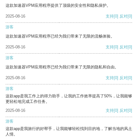
这款加速器VPM应用程序提供了顶级的安全性和隐私保护。
2025-08-16
支持
[0]
反对
[0]
游客
这款加速器VPM应用程序已经为我们带来了无限的流畅体验。
2025-08-16
支持
[0]
反对
[0]
游客
这款加速器VPM应用程序已经为我们带来了无限的隐私和自由。
2025-08-16
支持
[0]
反对
[0]
游客
这款app是我工作上的得力助手，让我的工作效率提高了50%，让我能够
更轻松地完成工作任务。
2025-08-16
支持
[0]
反对
[0]
游客
这款app是我旅行的好帮手，让我能够轻松找到目的地，了解当地的风土
人情。