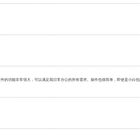
。
软件的功能非常强大，可以满足我日常办公的所有需求。操作也很简单，即使是小白也