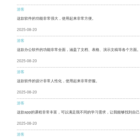
游客
这款软件的功能非常强大，使用起来非常方便。
2025-08-20
游客
这款办公软件的功能非常全面，涵盖了文档、表格、演示文稿等各个方面
2025-08-20
游客
这款软件的设计非常人性化，使用起来非常舒服。
2025-08-20
游客
这款app的课程非常丰富，可以满足我不同的学习需求，让我能够找到自
2025-08-20
游客