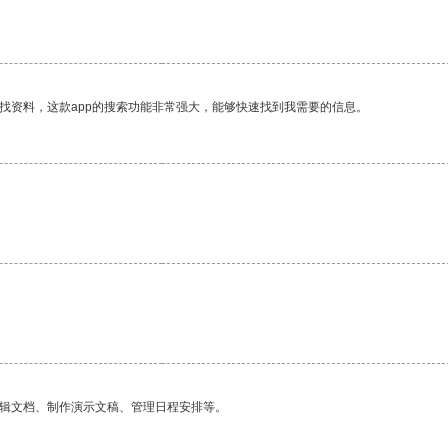
。
找资料，这款app的搜索功能非常强大，能够快速找到我需要的信息。
。
编辑文档、制作演示文稿、管理日程安排等。