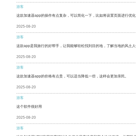
游客
这款加速器app的操作有点复杂，可以简化一下，比如将设置页面进行优化
2025-08-20
游客
这款app是我旅行的好帮手，让我能够轻松找到目的地，了解当地的风土人
2025-08-20
游客
这款加速器app的价格有点贵，可以适当降低一些，这样会更加亲民。
2025-08-20
游客
这个软件很好用
2025-08-20
游客