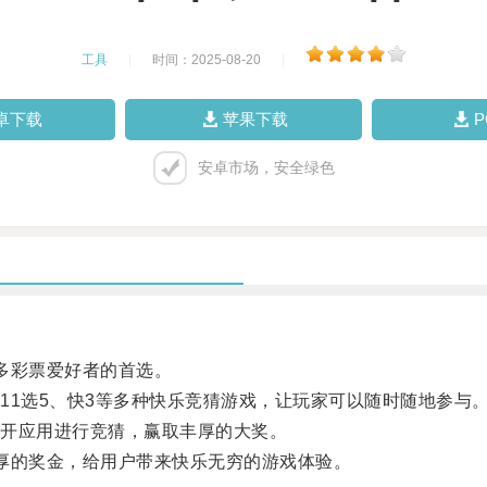
工具
|
时间：2025-08-20
|
卓下载
苹果下载
安卓市场，安全绿色
多彩票爱好者的首选。
1选5、快3等多种快乐竞猜游戏，让玩家可以随时随地参与
开应用进行竞猜，赢取丰厚的大奖。
的奖金，给用户带来快乐无穷的游戏体验。