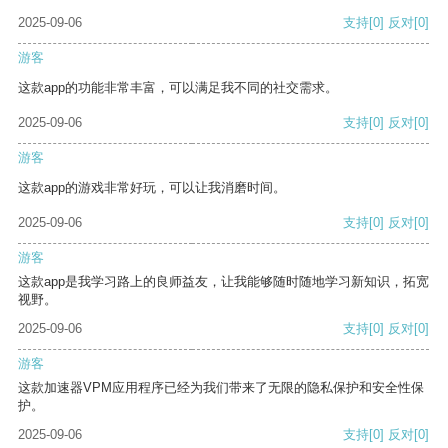
2025-09-06
支持
[0]
反对
[0]
游客
这款app的功能非常丰富，可以满足我不同的社交需求。
2025-09-06
支持
[0]
反对
[0]
游客
这款app的游戏非常好玩，可以让我消磨时间。
2025-09-06
支持
[0]
反对
[0]
游客
这款app是我学习路上的良师益友，让我能够随时随地学习新知识，拓宽
视野。
2025-09-06
支持
[0]
反对
[0]
游客
这款加速器VPM应用程序已经为我们带来了无限的隐私保护和安全性保
护。
2025-09-06
支持
[0]
反对
[0]