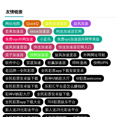
友情链接
网站地图
QuickQ
旋风加速度器
旋风加速
坚果加速器
tiktok加速器
狗急加速器官网
免费vqn外网加速
小蓝鸟
免费vps加速器外网苹果版
旋风加速度器
快连加速器
快连加速器官网入口
原子加速器
快鸭加速器
旋风加速度器
外网网址导航
软件中心
雷霆加速
狂飙加速器
哔咔漫画
快鸭VPN
老品牌—全民彩票
全民彩票app下载安装安卓
全民彩票安卓版下载
彩神Vl购彩大厅
6f彩票welcome
全民彩票安卓版下载
乐彩汇平台是怎么赚钱的
彩神Vl购彩大厅
全民彩票安卓版下载
全民彩票app下载大全
703彩票娱乐平台
新人送29元彩金平台
新人送29元彩金平台