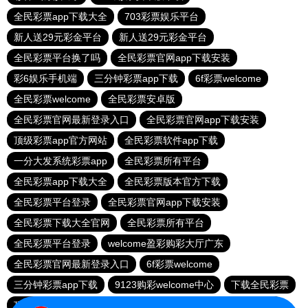
全民彩票app下载大全
703彩票娱乐平台
新人送29元彩金平台
新人送29元彩金平台
全民彩票平台换了吗
全民彩票官网app下载安装
彩6娱乐手机端
三分钟彩票app下载
6f彩票welcome
全民彩票welcome
全民彩票安卓版
全民彩票官网最新登录入口
全民彩票官网app下载安装
顶级彩票app官方网站
全民彩票软件app下载
一分大发系统彩票app
全民彩票所有平台
全民彩票app下载大全
全民彩票版本官方下载
全民彩票平台登录
全民彩票官网app下载安装
全民彩票下载大全官网
全民彩票所有平台
全民彩票平台登录
welcome盈彩购彩大厅广东
全民彩票官网最新登录入口
6f彩票welcome
三分钟彩票app下载
9123购彩welcome中心
下载全民彩票
顶级彩票app官方网站
全民彩票平台登录
明发彩票平台