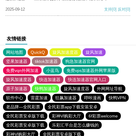
2025-09-12
支持
[0]
反对
[0]
友情链接
网站地图
QuickQ
旋风加速度器
旋风加速
坚果加速器
tiktok加速器
狗急加速器官网
免费vqn外网加速
小蓝鸟
免费vps加速器外网苹果版
旋风加速度器
快连加速器
快连加速器官网入口
原子加速器
快鸭加速器
旋风加速度器
外网网址导航
软件中心
雷霆加速
狂飙加速器
哔咔漫画
快鸭VPN
老品牌—全民彩票
全民彩票app下载安装安卓
全民彩票安卓版下载
彩神Vl购彩大厅
6f彩票welcome
全民彩票安卓版下载
乐彩汇平台是怎么赚钱的
彩神Vl购彩大厅
全民彩票安卓版下载