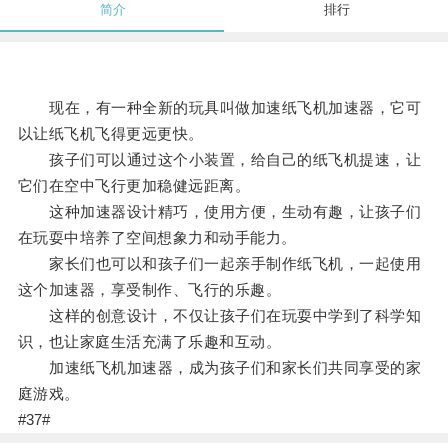
简介
排行
现在，有一种全新的玩具叫做加速纸飞机加速器，它可
以让纸飞机飞得更远更快。
孩子们可以通过这个小装置，给自己的纸飞机提速，让
它们在空中飞行更加稳健远距离。
这种加速器设计精巧，使用方便，生动有趣，让孩子们
在玩耍中培养了空间想象力和动手能力。
家长们也可以和孩子们一起亲手制作纸飞机，一起使用
这个加速器，享受制作、飞行的乐趣。
这样的创意设计，不仅让孩子们在玩耍中学到了科学知
识，也让家庭生活充满了乐趣和互动。
加速纸飞机加速器，成为孩子们和家长们共同享受的家
庭游戏。
#37#