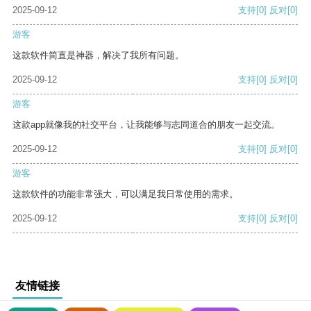
2025-09-12
支持
[0]
反对
[0]
游客
这款软件简直是神器，解决了我所有问题。
2025-09-12
支持
[0]
反对
[0]
游客
这款app就像我的社交平台，让我能够与志同道合的朋友一起交流。
2025-09-12
支持
[0]
反对
[0]
游客
这款软件的功能非常强大，可以满足我日常使用的需求。
2025-09-12
支持
[0]
反对
[0]
友情链接