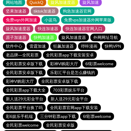
网站地图
QuickQ
旋风加速度器
旋风加速
坚果加速器
tiktok加速器
狗急加速器官网
免费vqn外网加速
小蓝鸟
免费vps加速器外网苹果版
旋风加速度器
快连加速器
快连加速器官网入口
原子加速器
快鸭加速器
旋风加速度器
外网网址导航
软件中心
雷霆加速
狂飙加速器
哔咔漫画
快鸭VPN
老品牌—全民彩票
全民彩票app下载安装安卓
全民彩票安卓版下载
彩神Vl购彩大厅
6f彩票welcome
全民彩票安卓版下载
乐彩汇平台是怎么赚钱的
彩神Vl购彩大厅
全民彩票安卓版下载
全民彩票app下载大全
703彩票娱乐平台
新人送29元彩金平台
新人送29元彩金平台
全民彩票平台换了吗
全民彩票官网app下载安装
彩6娱乐手机端
三分钟彩票app下载
6f彩票welcome
全民彩票welcome
全民彩票安卓版