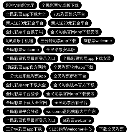
彩神Vl购彩大厅
全民彩票安卓版下载
全民彩票app下载大全
703彩票娱乐平台
新人送29元彩金平台
新人送29元彩金平台
全民彩票平台换了吗
全民彩票官网app下载安装
彩6娱乐手机端
三分钟彩票app下载
6f彩票welcome
全民彩票welcome
全民彩票安卓版
全民彩票官网最新登录入口
全民彩票官网app下载安装
顶级彩票app官方网站
全民彩票软件app下载
一分大发系统彩票app
全民彩票所有平台
全民彩票app下载大全
全民彩票版本官方下载
全民彩票平台登录
全民彩票官网app下载安装
全民彩票下载大全官网
全民彩票所有平台
全民彩票平台登录
welcome盈彩购彩大厅广东
全民彩票官网最新登录入口
6f彩票welcome
三分钟彩票app下载
9123购彩welcome中心
下载全民彩票