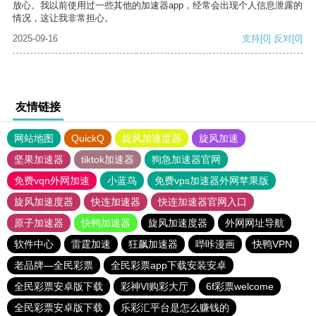
放心。我以前使用过一些其他的加速器app，经常会出现个人信息泄露的
情况，这让我非常担心。
2025-09-16
支持
[0]
反对
[0]
友情链接
网站地图
QuickQ
旋风加速度器
旋风加速
坚果加速器
tiktok加速器
狗急加速器官网
免费vqn外网加速
小蓝鸟
免费vps加速器外网苹果版
旋风加速度器
快连加速器
快连加速器官网入口
原子加速器
快鸭加速器
旋风加速度器
外网网址导航
软件中心
雷霆加速
狂飙加速器
哔咔漫画
快鸭VPN
老品牌—全民彩票
全民彩票app下载安装安卓
全民彩票安卓版下载
彩神Vl购彩大厅
6f彩票welcome
全民彩票安卓版下载
乐彩汇平台是怎么赚钱的