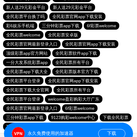
新人送29元彩金平台
新人送29元彩金平台
全民彩票平台换了吗
全民彩票官网app下载安装
彩6娱乐手机端
三分钟彩票app下载
6f彩票welcome
全民彩票welcome
全民彩票安卓版
全民彩票官网最新登录入口
全民彩票官网app下载安装
顶级彩票app官方网站
全民彩票软件app下载
一分大发系统彩票app
全民彩票所有平台
全民彩票app下载大全
全民彩票版本官方下载
全民彩票平台登录
全民彩票官网app下载安装
全民彩票下载大全官网
全民彩票所有平台
全民彩票平台登录
welcome盈彩购彩大厅广东
全民彩票官网最新登录入口
6f彩票welcome
三分钟彩票app下载
9123购彩welcome中心
下载全民彩票
顶级彩票app官方网站
全民彩票平台登录
明发彩票平台
永久免费使用的加速器
下载