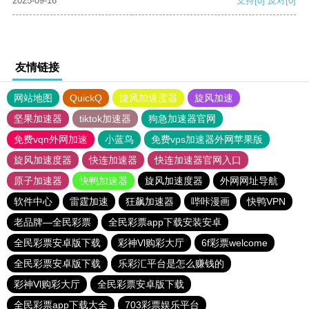
2025-09-16
支持
[0]
反对
[0]
友情链接
网站地图
QuickQ
旋风加速度器
旋风加速
坚果加速器
tiktok加速器
狗急加速器官网
免费vqn外网加速
小蓝鸟
免费vps加速器外网苹果版
旋风加速度器
快连加速器
快连加速器官网入口
原子加速器
快鸭加速器
旋风加速度器
外网网址导航
软件中心
雷霆加速
狂飙加速器
哔咔漫画
快鸭VPN
老品牌—全民彩票
全民彩票app下载安装安卓
全民彩票安卓版下载
彩神Vl购彩大厅
6f彩票welcome
全民彩票安卓版下载
乐彩汇平台是怎么赚钱的
彩神Vl购彩大厅
全民彩票安卓版下载
全民彩票app下载大全
703彩票娱乐平台