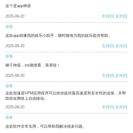
这个是app神器
2025-09-20
支持
[0]
反对
[0]
游客
这款app就像我的娱乐小助手，随时随地为我的娱乐提供帮助。
2025-09-20
支持
[0]
反对
[0]
游客
梯子神器，ins随便看，美美哒！
2025-09-20
支持
[0]
反对
[0]
游客
这款加速器VPM应用程序可以给你提供最高速度和安全性的连接，并帮
助你在网络上自由移动。
2025-09-20
支持
[0]
反对
[0]
游客
这款软件非常实用，可以帮助我解决很多问题。