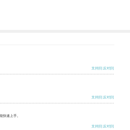
支持
[0]
反对
[0]
支持
[0]
反对
[0]
能快速上手。
支持
[0]
反对
[0]