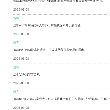
这款加速器VPM应用程序可以给你提供全球覆盖和最高安全性的连接。
2025-03-08
游客
这款app就像我的私人导师，带领我探索知识的奥秘。
2025-03-08
游客
这款软件的功能非常强大，可以满足我日常使用的需求。
2025-03-08
游客
这个软件我非常喜欢
2025-03-08
游客
这款app的功能非常强大，可以满足我所有的工作需求，让我能够在工作
2025-03-08