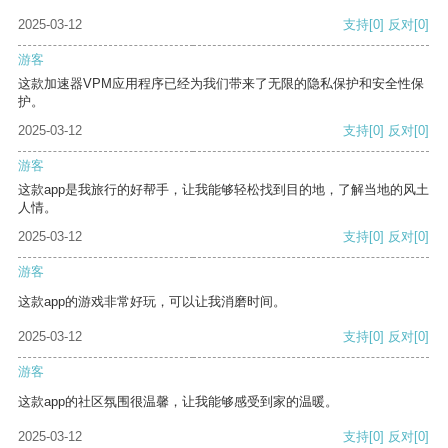
2025-03-12
支持
[0]
反对
[0]
游客
这款加速器VPM应用程序已经为我们带来了无限的隐私保护和安全性保
护。
2025-03-12
支持
[0]
反对
[0]
游客
这款app是我旅行的好帮手，让我能够轻松找到目的地，了解当地的风土
人情。
2025-03-12
支持
[0]
反对
[0]
游客
这款app的游戏非常好玩，可以让我消磨时间。
2025-03-12
支持
[0]
反对
[0]
游客
这款app的社区氛围很温馨，让我能够感受到家的温暖。
2025-03-12
支持
[0]
反对
[0]