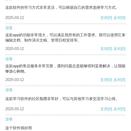
这款软件的学习方式非常灵活，可以根据自己的需求选择学习方式。
2025-03-12
支持
[0]
反对
[0]
游客
这款app的功能非常强大，可以满足我所有的工作需求。我可以使用它来
编辑文档、制作演示文稿、管理日程安排等。
2025-03-12
支持
[0]
反对
[0]
游客
这款app的售后服务非常完善，遇到问题总是能够得到妥善解决，让我能
够放心购物。
2025-03-12
支持
[0]
反对
[0]
游客
这款学习软件的社区氛围非常好，可以与其他学习者交流学习心得。
2025-03-12
支持
[0]
反对
[0]
游客
这个软件很好用