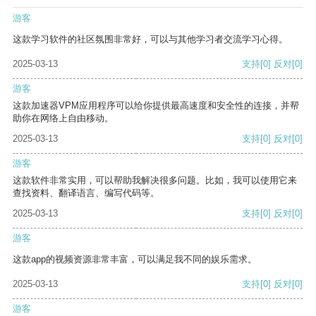
游客
这款学习软件的社区氛围非常好，可以与其他学习者交流学习心得。
2025-03-13
支持
[0]
反对
[0]
游客
这款加速器VPM应用程序可以给你提供最高速度和安全性的连接，并帮
助你在网络上自由移动。
2025-03-13
支持
[0]
反对
[0]
游客
这款软件非常实用，可以帮助我解决很多问题。比如，我可以使用它来
查找资料、翻译语言、编写代码等。
2025-03-13
支持
[0]
反对
[0]
游客
这款app的视频资源非常丰富，可以满足我不同的娱乐需求。
2025-03-13
支持
[0]
反对
[0]
游客