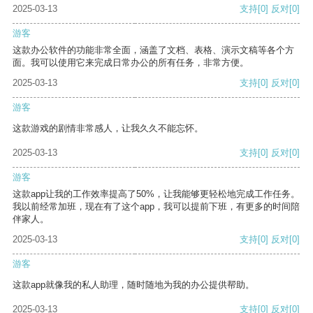
2025-03-13
支持
[0]
反对
[0]
游客
这款办公软件的功能非常全面，涵盖了文档、表格、演示文稿等各个方
面。我可以使用它来完成日常办公的所有任务，非常方便。
2025-03-13
支持
[0]
反对
[0]
游客
这款游戏的剧情非常感人，让我久久不能忘怀。
2025-03-13
支持
[0]
反对
[0]
游客
这款app让我的工作效率提高了50%，让我能够更轻松地完成工作任务。
我以前经常加班，现在有了这个app，我可以提前下班，有更多的时间陪
伴家人。
2025-03-13
支持
[0]
反对
[0]
游客
这款app就像我的私人助理，随时随地为我的办公提供帮助。
2025-03-13
支持
[0]
反对
[0]