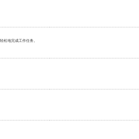
。
更轻松地完成工作任务。