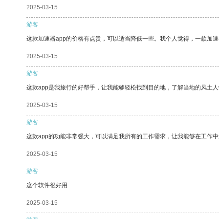
2025-03-15
游客
这款加速器app的价格有点贵，可以适当降低一些。我个人觉得，一款加速
2025-03-15
游客
这款app是我旅行的好帮手，让我能够轻松找到目的地，了解当地的风土人
2025-03-15
游客
这款app的功能非常强大，可以满足我所有的工作需求，让我能够在工作
2025-03-15
游客
这个软件很好用
2025-03-15