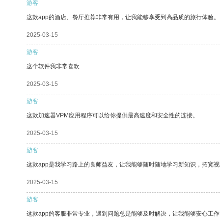
游客
这款app的酒店、餐厅推荐非常有用，让我能够享受到高品质的旅行体验。
2025-03-15
游客
这个软件我非常喜欢
2025-03-15
游客
这款加速器VPM应用程序可以给你提供最高速度和安全性的连接。
2025-03-15
游客
这款app是我学习路上的良师益友，让我能够随时随地学习新知识，拓宽视
2025-03-15
游客
这款app的客服非常专业，遇到问题总是能够及时解决，让我能够安心工作