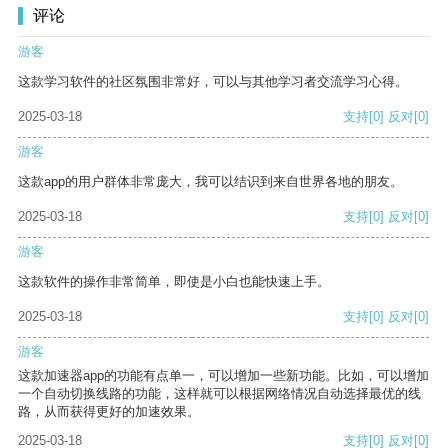
评论
游客
这款学习软件的社区氛围非常好，可以与其他学习者交流学习心得。
2025-03-18
支持
[0]
反对
[0]
游客
这款app的用户群体非常庞大，我可以结识到来自世界各地的朋友。
2025-03-18
支持
[0]
反对
[0]
游客
这款软件的操作非常简单，即使是小白也能快速上手。
2025-03-18
支持
[0]
反对
[0]
游客
这款加速器app的功能有点单一，可以增加一些新功能。比如，可以增加
一个自动切换线路的功能，这样就可以根据网络情况自动选择最优的线
路，从而获得更好的加速效果。
2025-03-18
支持
[0]
反对
[0]