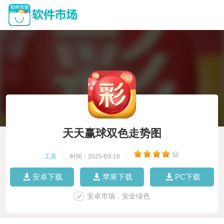
天天赢球双色走势图
工具
|
时间：2025-03-18
|
安卓下载
苹果下载
PC下载
安卓市场，安全绿色