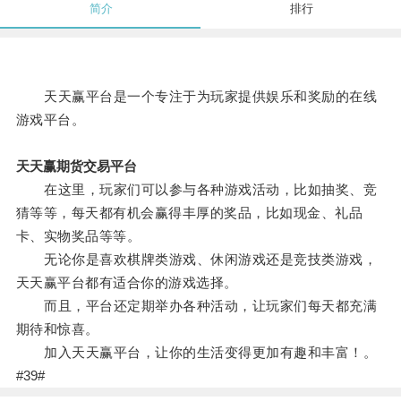
简介
排行
天天赢平台是一个专注于为玩家提供娱乐和奖励的在线
游戏平台。
天天赢期货交易平台
在这里，玩家们可以参与各种游戏活动，比如抽奖、竞
猜等等，每天都有机会赢得丰厚的奖品，比如现金、礼品
卡、实物奖品等等。
无论你是喜欢棋牌类游戏、休闲游戏还是竞技类游戏，
天天赢平台都有适合你的游戏选择。
而且，平台还定期举办各种活动，让玩家们每天都充满
期待和惊喜。
加入天天赢平台，让你的生活变得更加有趣和丰富！。
#39#