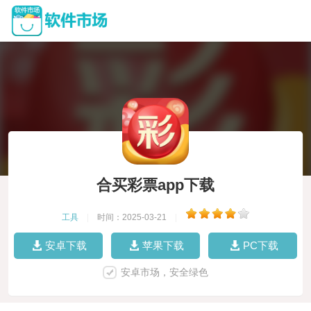
合买彩票app下载
工具
|
时间：2025-03-21
|
安卓下载
苹果下载
PC下载
安卓市场，安全绿色