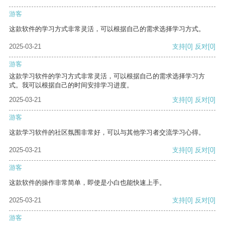
游客
这款软件的学习方式非常灵活，可以根据自己的需求选择学习方式。
2025-03-21
支持
[0]
反对
[0]
游客
这款学习软件的学习方式非常灵活，可以根据自己的需求选择学习方
式。我可以根据自己的时间安排学习进度。
2025-03-21
支持
[0]
反对
[0]
游客
这款学习软件的社区氛围非常好，可以与其他学习者交流学习心得。
2025-03-21
支持
[0]
反对
[0]
游客
这款软件的操作非常简单，即使是小白也能快速上手。
2025-03-21
支持
[0]
反对
[0]
游客