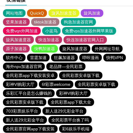
网站地图
QuickQ
旋风加速度器
旋风加速
坚果加速器
tiktok加速器
狗急加速器官网
免费vqn外网加速
小蓝鸟
免费vps加速器外网苹果版
旋风加速度器
快连加速器
快连加速器官网入口
原子加速器
快鸭加速器
旋风加速度器
外网网址导航
软件中心
雷霆加速
狂飙加速器
哔咔漫画
快鸭VPN
海外npv加速器官网
老品牌—全民彩票
全民彩票app下载安装安卓
全民彩票安卓版下载
彩神Vl购彩大厅
6f彩票welcome
全民彩票安卓版下载
乐彩汇平台是怎么赚钱的
彩神Vl购彩大厅
全民彩票安卓版下载
全民彩票app下载大全
703彩票娱乐平台
新人送29元彩金平台
新人送29元彩金平台
全民彩票平台换了吗
全民彩票官网app下载安装
彩6娱乐手机端