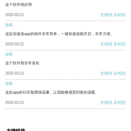
这个软件很好用
2025-03-21
支持
[0]
反对
[0]
游客
这款加速器app的操作非常简单，一键加速就能开启，非常方便。
2025-03-21
支持
[0]
反对
[0]
游客
这个软件我非常喜欢
2025-03-21
支持
[0]
反对
[0]
游客
这款app的社区氛围很温馨，让我能够感受到家的温暖。
2025-03-21
支持
[0]
反对
[0]
友情链接