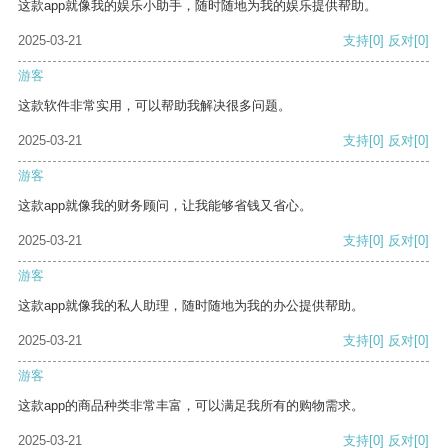
这款app就像我的娱乐小助手，随时随地为我的娱乐提供帮助。
2025-03-21
支持
[0]
反对
[0]
游客
这款软件非常实用，可以帮助我解决很多问题。
2025-03-21
支持
[0]
反对
[0]
游客
这款app就像我的财务顾问，让我能够省钱又省心。
2025-03-21
支持
[0]
反对
[0]
游客
这款app就像我的私人助理，随时随地为我的办公提供帮助。
2025-03-21
支持
[0]
反对
[0]
游客
这款app的商品种类非常丰富，可以满足我所有的购物需求。
2025-03-21
支持
[0]
反对
[0]