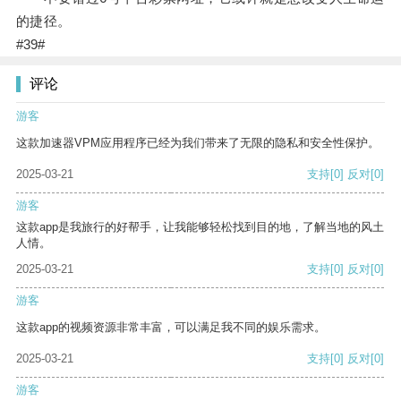
的捷径。
#39#
评论
游客
这款加速器VPM应用程序已经为我们带来了无限的隐私和安全性保护。
2025-03-21
支持
[0]
反对
[0]
游客
这款app是我旅行的好帮手，让我能够轻松找到目的地，了解当地的风土
人情。
2025-03-21
支持
[0]
反对
[0]
游客
这款app的视频资源非常丰富，可以满足我不同的娱乐需求。
2025-03-21
支持
[0]
反对
[0]
游客