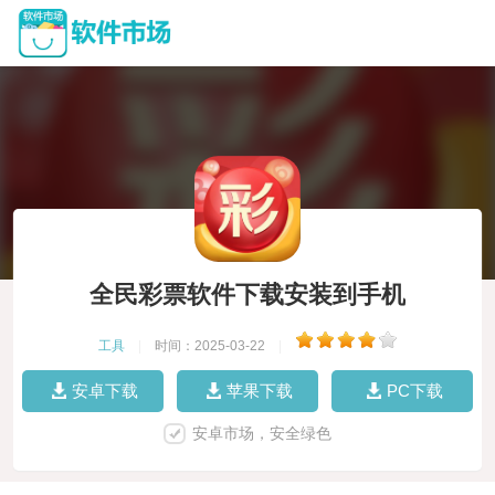
全民彩票软件下载安装到手机
工具
|
时间：2025-03-22
|
安卓下载
苹果下载
PC下载
安卓市场，安全绿色