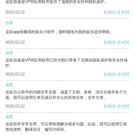
这款加速器VPM应用程序提供了顶级的安全性和隐私保护。
2025-03-22
支持
[0]
反对
[0]
游客
这款app就像我的娱乐小助手，随时随地为我的娱乐提供帮助。
2025-03-22
支持
[0]
反对
[0]
游客
这款加速器VPM应用程序已经为我们带来了无限的隐私保护和安全性保
护。
2025-03-22
支持
[0]
反对
[0]
游客
这款办公软件的功能非常全面，涵盖了文档、表格、演示文稿等各个方
面。我可以使用它来完成日常办公的所有任务，非常方便。
2025-03-22
支持
[0]
反对
[0]
游客
这款软件非常实用，可以帮助我解决很多问题。比如，我可以使用它来
查找资料、翻译语言、编写代码等。