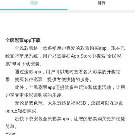
简介
排行
全民彩票app下载
全民彩票是一款备受用户喜爱的彩票购买app，现在已
经支持苹果系统，用户只需要在App Store中搜索“全民彩
票”即可下载安装。
通过这款app，用户可以随时查看各大彩票的开奖结
果、购买各种彩票，提供方便快捷的服务。
此外，全民彩票app还提供多种玩法和优惠活动，让用
户享受更多彩票购买的乐趣。
无论是双色球、大乐透还是福彩3D，您都可以在这款
app上轻松购买。
赶快下载安装全民彩票app，让您的彩票购买更加便捷
简单。
#39#