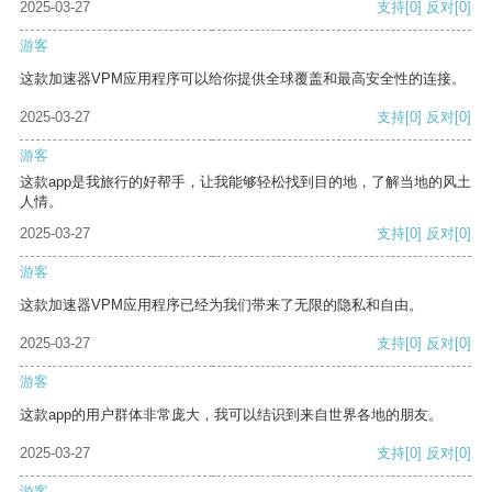
2025-03-27
支持
[0]
反对
[0]
游客
这款加速器VPM应用程序可以给你提供全球覆盖和最高安全性的连接。
2025-03-27
支持
[0]
反对
[0]
游客
这款app是我旅行的好帮手，让我能够轻松找到目的地，了解当地的风土
人情。
2025-03-27
支持
[0]
反对
[0]
游客
这款加速器VPM应用程序已经为我们带来了无限的隐私和自由。
2025-03-27
支持
[0]
反对
[0]
游客
这款app的用户群体非常庞大，我可以结识到来自世界各地的朋友。
2025-03-27
支持
[0]
反对
[0]
游客