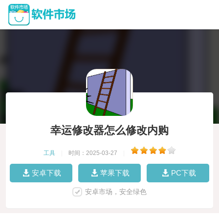
幸运修改器怎么修改内购
工具
|
时间：2025-03-27
|
安卓下载
苹果下载
PC下载
安卓市场，安全绿色