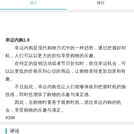
简介
排行
幸运内购1.9
幸运内购是现代购物方式中的一种趋势，通过把握好时
机，人们可以以更大的折扣享受购物的乐趣。
在特定的促销活动或者节日折扣时，抓住幸运机会，可
以以更低的价格买到心仪的商品，让购物变得更加划算和有
趣。
不仅如此，幸运内购也让人们能够体验到把握时机的愉
悦感，同时也增添了购物的乐趣与满足感。
因此，在购物时要善于观察时机，抓住幸运内购的机
会，享受购物的乐趣与满足。
#39#
评论