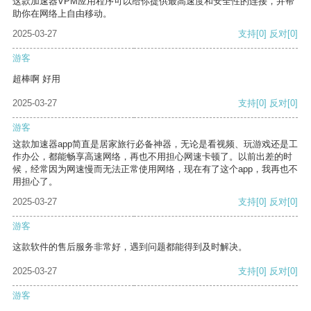
这款加速器VPM应用程序可以给你提供最高速度和安全性的连接，并帮
助你在网络上自由移动。
2025-03-27
支持
[0]
反对
[0]
游客
超棒啊 好用
2025-03-27
支持
[0]
反对
[0]
游客
这款加速器app简直是居家旅行必备神器，无论是看视频、玩游戏还是工
作办公，都能畅享高速网络，再也不用担心网速卡顿了。以前出差的时
候，经常因为网速慢而无法正常使用网络，现在有了这个app，我再也不
用担心了。
2025-03-27
支持
[0]
反对
[0]
游客
这款软件的售后服务非常好，遇到问题都能得到及时解决。
2025-03-27
支持
[0]
反对
[0]
游客