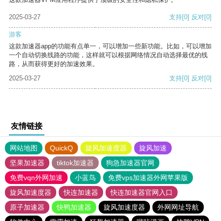
2025-03-27
支持
[0]
反对
[0]
游客
这款加速器app的功能有点单一，可以增加一些新功能。比如，可以增加
一个自动切换线路的功能，这样就可以根据网络情况自动选择最优的线
路，从而获得更好的加速效果。
2025-03-27
支持
[0]
反对
[0]
友情链接
网站地图
QuickQ
旋风加速度器
旋风加速
坚果加速器
tiktok加速器
狗急加速器官网
免费vqn外网加速
小蓝鸟
免费vps加速器外网苹果版
旋风加速度器
快连加速器
快连加速器官网入口
原子加速器
快鸭加速器
旋风加速度器
外网网址导航