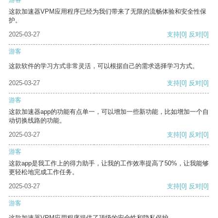
这款加速器VPM应用程序已经为我们带来了无限的流畅体验和安全性保
护。
2025-03-27
支持
[0]
反对
[0]
游客
这款软件的学习方式非常灵活，可以根据自己的需求选择学习方式。
2025-03-27
支持
[0]
反对
[0]
游客
这款加速器app的功能有点单一，可以增加一些新功能，比如增加一个自
动切换线路的功能。
2025-03-27
支持
[0]
反对
[0]
游客
这款app是我工作上的得力助手，让我的工作效率提高了50%，让我能够
更轻松地完成工作任务。
2025-03-27
支持
[0]
反对
[0]
游客
这款加速器VPM应用程序提供了顶级的安全性和隐私保护。