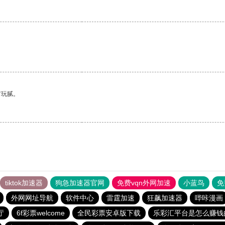
有玩腻。
tiktok加速器
狗急加速器官网
免费vqn外网加速
小蓝鸟
免
外网网址导航
软件中心
雷霆加速
狂飙加速器
哔咔漫画
厅
6f彩票welcome
全民彩票安卓版下载
乐彩汇平台是怎么赚钱