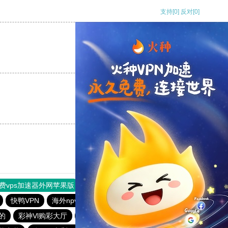
支持
[0]
反对
[0]
支持
[0]
反对
[0]
支持
[0]
反对
[0]
费vps加速器外网苹果版
旋风加速度器
快连加速器
快鸭VPN
海外npv加速器官网
老品牌—全民彩票
的
彩神Vl购彩大厅
全民彩票安卓版下载