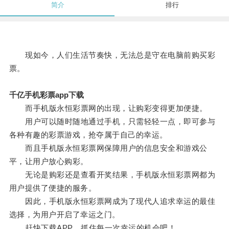
简介
排行
现如今，人们生活节奏快，无法总是守在电脑前购买彩
票。
千亿手机彩票app下载
而手机版永恒彩票网的出现，让购彩变得更加便捷。
用户可以随时随地通过手机，只需轻轻一点，即可参与
各种有趣的彩票游戏，抢夺属于自己的幸运。
而且手机版永恒彩票网保障用户的信息安全和游戏公
平，让用户放心购彩。
无论是购彩还是查看开奖结果，手机版永恒彩票网都为
用户提供了便捷的服务。
因此，手机版永恒彩票网成为了现代人追求幸运的最佳
选择，为用户开启了幸运之门。
赶快下载APP，抓住每一次幸运的机会吧！。