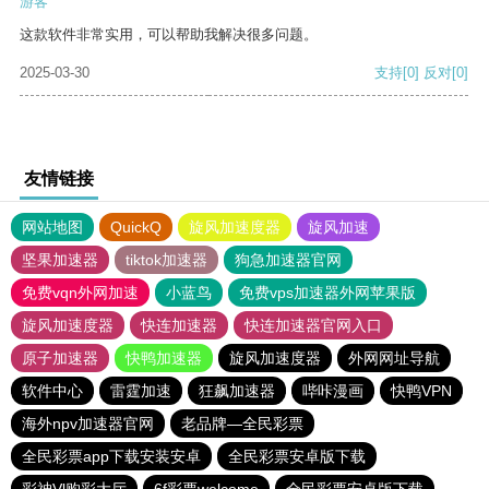
游客
这款软件非常实用，可以帮助我解决很多问题。
2025-03-30
支持
[0]
反对
[0]
友情链接
网站地图
QuickQ
旋风加速度器
旋风加速
坚果加速器
tiktok加速器
狗急加速器官网
免费vqn外网加速
小蓝鸟
免费vps加速器外网苹果版
旋风加速度器
快连加速器
快连加速器官网入口
原子加速器
快鸭加速器
旋风加速度器
外网网址导航
软件中心
雷霆加速
狂飙加速器
哔咔漫画
快鸭VPN
海外npv加速器官网
老品牌—全民彩票
全民彩票app下载安装安卓
全民彩票安卓版下载