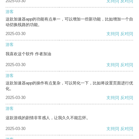
2025-03-30
支持
[0]
反对
[0]
游客
这款加速器app的功能有点单一，可以增加一些新功能，比如增加一个自
动切换线路的功能。
2025-03-30
支持
[0]
反对
[0]
游客
我喜欢这个软件 作者加油
2025-03-30
支持
[0]
反对
[0]
游客
这款加速器app的操作有点复杂，可以简化一下，比如将设置页面进行优
化。
2025-03-30
支持
[0]
反对
[0]
游客
这款游戏的剧情非常感人，让我久久不能忘怀。
2025-03-30
支持
[0]
反对
[0]