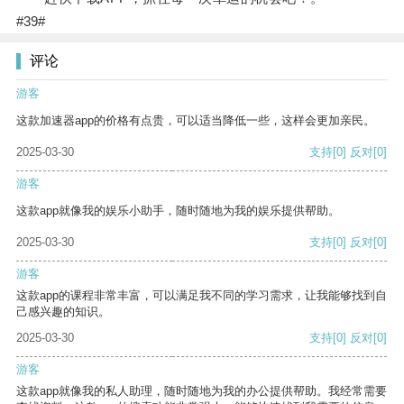
#39#
评论
游客
这款加速器app的价格有点贵，可以适当降低一些，这样会更加亲民。
2025-03-30
支持
[0]
反对
[0]
游客
这款app就像我的娱乐小助手，随时随地为我的娱乐提供帮助。
2025-03-30
支持
[0]
反对
[0]
游客
这款app的课程非常丰富，可以满足我不同的学习需求，让我能够找到自
己感兴趣的知识。
2025-03-30
支持
[0]
反对
[0]
游客
这款app就像我的私人助理，随时随地为我的办公提供帮助。我经常需要