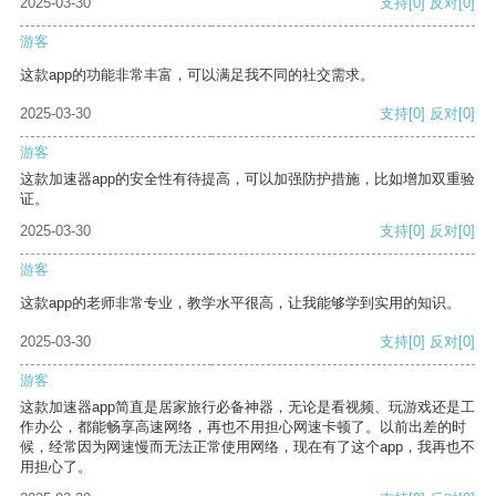
2025-03-30
支持
[0]
反对
[0]
游客
这款app的功能非常丰富，可以满足我不同的社交需求。
2025-03-30
支持
[0]
反对
[0]
游客
这款加速器app的安全性有待提高，可以加强防护措施，比如增加双重验
证。
2025-03-30
支持
[0]
反对
[0]
游客
这款app的老师非常专业，教学水平很高，让我能够学到实用的知识。
2025-03-30
支持
[0]
反对
[0]
游客
这款加速器app简直是居家旅行必备神器，无论是看视频、玩游戏还是工
作办公，都能畅享高速网络，再也不用担心网速卡顿了。以前出差的时
候，经常因为网速慢而无法正常使用网络，现在有了这个app，我再也不
用担心了。