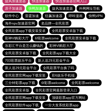
旋风加速度器
快连加速器
快连加速器官网入口
原子加速器
快鸭加速器
旋风加速度器
外网网址导航
软件中心
雷霆加速
狂飙加速器
哔咔漫画
快鸭VPN
海外npv加速器官网
老品牌—全民彩票
全民彩票app下载安装安卓
全民彩票安卓版下载
彩神Vl购彩大厅
6f彩票welcome
全民彩票安卓版下载
乐彩汇平台是怎么赚钱的
彩神Vl购彩大厅
全民彩票安卓版下载
全民彩票app下载大全
703彩票娱乐平台
新人送29元彩金平台
新人送29元彩金平台
全民彩票平台换了吗
全民彩票官网app下载安装
彩6娱乐手机端
三分钟彩票app下载
6f彩票welcome
全民彩票welcome
全民彩票安卓版
全民彩票官网最新登录入口
全民彩票官网app下载安装
顶级彩票app官方网站
全民彩票软件app下载
一分大发系统彩票app