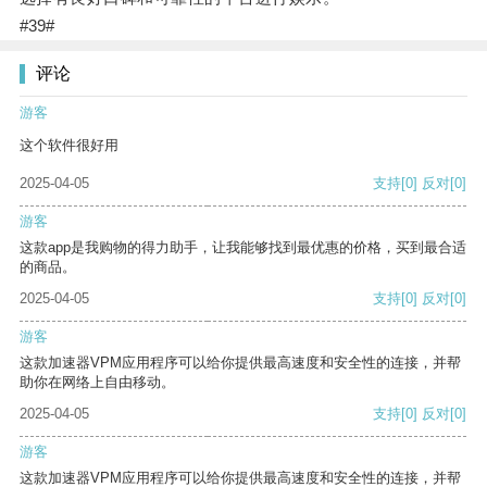
#39#
评论
游客
这个软件很好用
2025-04-05
支持
[0]
反对
[0]
游客
这款app是我购物的得力助手，让我能够找到最优惠的价格，买到最合适
的商品。
2025-04-05
支持
[0]
反对
[0]
游客
这款加速器VPM应用程序可以给你提供最高速度和安全性的连接，并帮
助你在网络上自由移动。
2025-04-05
支持
[0]
反对
[0]
游客
这款加速器VPM应用程序可以给你提供最高速度和安全性的连接，并帮