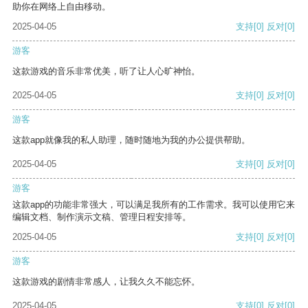
助你在网络上自由移动。
2025-04-05
支持
[0]
反对
[0]
游客
这款游戏的音乐非常优美，听了让人心旷神怡。
2025-04-05
支持
[0]
反对
[0]
游客
这款app就像我的私人助理，随时随地为我的办公提供帮助。
2025-04-05
支持
[0]
反对
[0]
游客
这款app的功能非常强大，可以满足我所有的工作需求。我可以使用它来
编辑文档、制作演示文稿、管理日程安排等。
2025-04-05
支持
[0]
反对
[0]
游客
这款游戏的剧情非常感人，让我久久不能忘怀。
2025-04-05
支持
[0]
反对
[0]