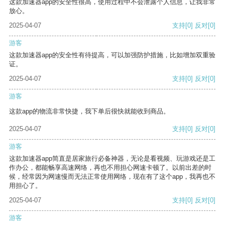
这款加速器app的安全性很高，使用过程中不会泄露个人信息，让我非常
放心。
2025-04-07
支持
[0]
反对
[0]
游客
这款加速器app的安全性有待提高，可以加强防护措施，比如增加双重验
证。
2025-04-07
支持
[0]
反对
[0]
游客
这款app的物流非常快捷，我下单后很快就能收到商品。
2025-04-07
支持
[0]
反对
[0]
游客
这款加速器app简直是居家旅行必备神器，无论是看视频、玩游戏还是工
作办公，都能畅享高速网络，再也不用担心网速卡顿了。以前出差的时
候，经常因为网速慢而无法正常使用网络，现在有了这个app，我再也不
用担心了。
2025-04-07
支持
[0]
反对
[0]
游客