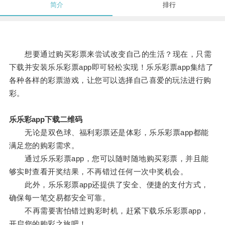
简介
排行
想要通过购买彩票来尝试改变自己的生活？现在，只需
下载并安装乐乐彩票app即可轻松实现！乐乐彩票app集结了
各种各样的彩票游戏，让您可以选择自己喜爱的玩法进行购
彩。
乐乐彩app下载二维码
无论是双色球、福利彩票还是体彩，乐乐彩票app都能
满足您的购彩需求。
通过乐乐彩票app，您可以随时随地购买彩票，并且能
够实时查看开奖结果，不再错过任何一次中奖机会。
此外，乐乐彩票app还提供了安全、便捷的支付方式，
确保每一笔交易都安全可靠。
不再需要害怕错过购彩时机，赶紧下载乐乐彩票app，
开启您的购彩之旅吧！。