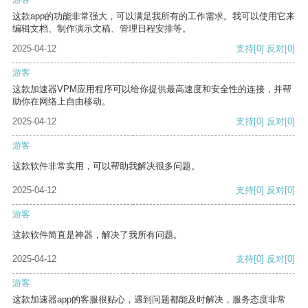
这款app的功能非常强大，可以满足我所有的工作需求。我可以使用它来
编辑文档、制作演示文稿、管理日程安排等。
2025-04-12
支持
[0]
反对
[0]
游客
这款加速器VPM应用程序可以给你提供最高速度和安全性的连接，并帮
助你在网络上自由移动。
2025-04-12
支持
[0]
反对
[0]
游客
这款软件非常实用，可以帮助我解决很多问题。
2025-04-12
支持
[0]
反对
[0]
游客
这款软件简直是神器，解决了我所有问题。
2025-04-12
支持
[0]
反对
[0]
游客
这款加速器app的客服很贴心，遇到问题都能及时解决，服务态度非常