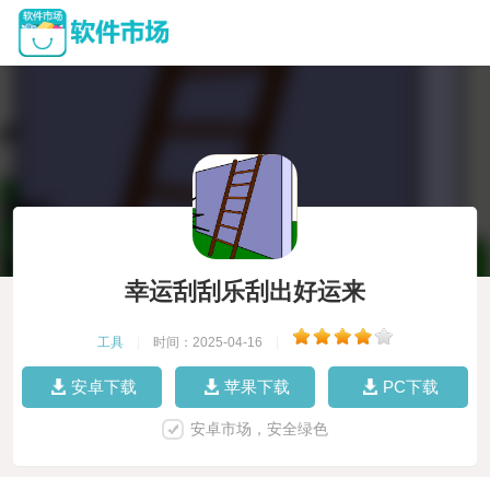
幸运刮刮乐刮出好运来
工具
|
时间：2025-04-16
|
安卓下载
苹果下载
PC下载
安卓市场，安全绿色