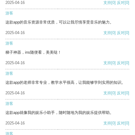
2025-04-16
支持
[0]
反对
[0]
游客
这款app的音乐资源非常优质，可以让我尽情享受音乐的魅力。
2025-04-16
支持
[0]
反对
[0]
游客
梯子神器，ins随便看，美美哒！
2025-04-16
支持
[0]
反对
[0]
游客
这款app的老师非常专业，教学水平很高，让我能够学到实用的知识。
2025-04-16
支持
[0]
反对
[0]
游客
这款app就像我的娱乐小助手，随时随地为我的娱乐提供帮助。
2025-04-16
支持
[0]
反对
[0]
游客