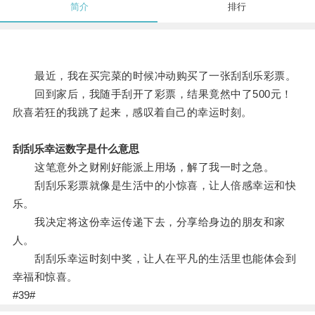
简介
排行
最近，我在买完菜的时候冲动购买了一张刮刮乐彩票。
回到家后，我随手刮开了彩票，结果竟然中了500元！
欣喜若狂的我跳了起来，感叹着自己的幸运时刻。
刮刮乐幸运数字是什么意思
这笔意外之财刚好能派上用场，解了我一时之急。
刮刮乐彩票就像是生活中的小惊喜，让人倍感幸运和快
乐。
我决定将这份幸运传递下去，分享给身边的朋友和家
人。
刮刮乐幸运时刻中奖，让人在平凡的生活里也能体会到
幸福和惊喜。
#39#