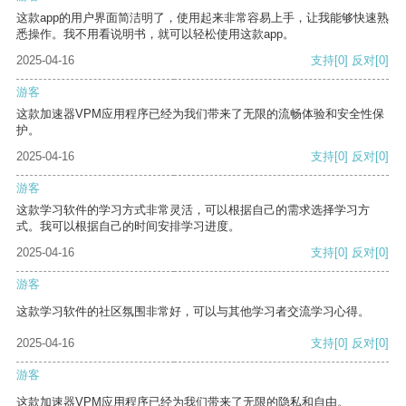
这款app的用户界面简洁明了，使用起来非常容易上手，让我能够快速熟
悉操作。我不用看说明书，就可以轻松使用这款app。
2025-04-16
支持
[0]
反对
[0]
游客
这款加速器VPM应用程序已经为我们带来了无限的流畅体验和安全性保
护。
2025-04-16
支持
[0]
反对
[0]
游客
这款学习软件的学习方式非常灵活，可以根据自己的需求选择学习方
式。我可以根据自己的时间安排学习进度。
2025-04-16
支持
[0]
反对
[0]
游客
这款学习软件的社区氛围非常好，可以与其他学习者交流学习心得。
2025-04-16
支持
[0]
反对
[0]
游客
这款加速器VPM应用程序已经为我们带来了无限的隐私和自由。