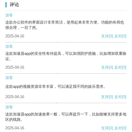
评论
游客
这款办公软件的界面设计非常简洁，使用起来非常方便。功能的布局也
很合理，一目了然。
2025-04-16
支持
[0]
反对
[0]
游客
这款加速器app的安全性有待提高，可以加强防护措施，比如增加双重验
证。
2025-04-16
支持
[0]
反对
[0]
游客
这款app的视频资源非常丰富，可以满足我不同的娱乐需求。
2025-04-16
支持
[0]
反对
[0]
游客
这款加速器app的加速效果一般，可以再提升一下，比如能够支持更多地
区的线路。
2025-04-16
支持
[0]
反对
[0]