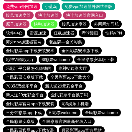
免费vqn外网加速
小蓝鸟
免费vps加速器外网苹果版
旋风加速度器
快连加速器
快连加速器官网入口
原子加速器
快鸭加速器
旋风加速度器
外网网址导航
软件中心
雷霆加速
狂飙加速器
哔咔漫画
快鸭VPN
海外npv加速器官网
老品牌—全民彩票
全民彩票app下载安装安卓
全民彩票安卓版下载
彩神Vl购彩大厅
6f彩票welcome
全民彩票安卓版下载
乐彩汇平台是怎么赚钱的
彩神Vl购彩大厅
全民彩票安卓版下载
全民彩票app下载大全
703彩票娱乐平台
新人送29元彩金平台
新人送29元彩金平台
全民彩票平台换了吗
全民彩票官网app下载安装
彩6娱乐手机端
三分钟彩票app下载
6f彩票welcome
全民彩票welcome
全民彩票安卓版
全民彩票官网最新登录入口
全民彩票官网app下载安装
顶级彩票app官方网站